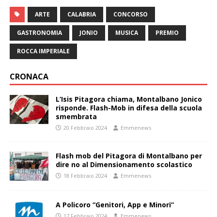
ARTE
CALABRIA
CONCORSO
GASTRONOMIA
JONIO
MUSICA
PREMIO
ROCCA IMPERIALE
CRONACA
L’Isis Pitagora chiama, Montalbano Jonico
risponde. Flash-Mob in difesa della scuola
smembrata
20 Febbraio 2024
Emmenews
Flash mob del Pitagora di Montalbano per
dire no al Dimensionamento scolastico
18 Febbraio 2024
Emmenews
A Policoro “Genitori, App e Minori”
17 Febbraio 2024
Emmenews