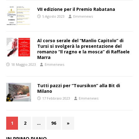
VII edizione per il Premio Rabatana
5 Agosto 2023
Emmenews
Al corso serale del “Manlio Capitolo” di
Tursi si svolgerà la presentazione del
romanzo “Il ragno e la mosca” di Raffaele
Marra
18 Maggio 2023
Emmenews
Tutti pazzi per “Toursikon” alla Bit di
Milano
17 Febbraio 2023
Emmenews
1
2
…
96
»