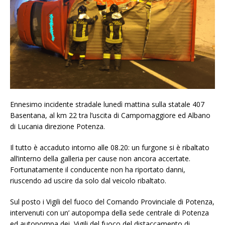
Ennesimo incidente stradale lunedì mattina sulla statale 407
Basentana, al km 22 tra l’uscita di Campomaggiore ed Albano
di Lucania direzione Potenza.
Il tutto è accaduto intorno alle 08.20: un furgone si è ribaltato
all’interno della galleria per cause non ancora accertate.
Fortunatamente il conducente non ha riportato danni,
riuscendo ad uscire da solo dal veicolo ribaltato.
Sul posto i Vigili del fuoco del Comando Provinciale di Potenza,
intervenuti con un’ autopompa della sede centrale di Potenza
ed autopompa dei Vigili del fuoco del distaccamento di