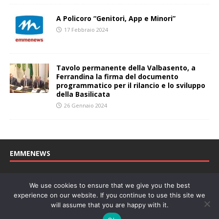
A Policoro “Genitori, App e Minori”
17 Febbraio 2024
Tavolo permanente della Valbasento, a
Ferrandina la firma del documento
programmatico per il rilancio e lo sviluppo
della Basilicata
26 Gennaio 2024
EMMENEWS
Testata registrata al Tribunale di Matera, reg. n. 04/2011 del
We use cookies to ensure that we give you the best
27/04/2011. Direttore Responsabile: Concetta Monzo, Editore: Deah
experience on our website. If you continue to use this site we
soc. coop. P. Iva: 01219430772
will assume that you are happy with it.
Website powered by
Welan
, un marchio di
WeNetwork SRL