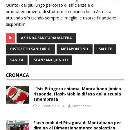
Quinto- del più lungo percorso di efficienza e di
ammodernamento di strutture e impianti che la Asm sta
attuando sfruttando sempre al meglio le risorse finanziarie
disponibili”.
AZIENDA SANITARIA MATERA
DISTRETTO SANITARIO
METAPONTINO
SALUTE
SANITÀ
SCANZANO JONICO
CRONACA
L’Isis Pitagora chiama, Montalbano Jonico
risponde. Flash-Mob in difesa della scuola
smembrata
20 Febbraio 2024
Emmenews
Flash mob del Pitagora di Montalbano per
dire no al Dimensionamento scolastico