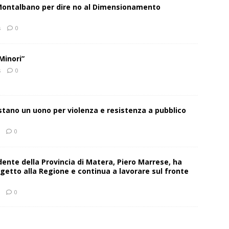
 Montalbano per dire no al Dimensionamento
s
0
Minori”
s
0
estano un uono per violenza e resistenza a pubblico
0
sidente della Provincia di Matera, Piero Marrese, ha
getto alla Regione e continua a lavorare sul fronte
0