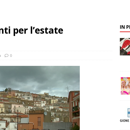
i per l’estate
IN 
a
0