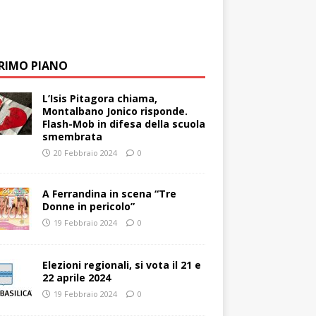
PRIMO PIANO
L’Isis Pitagora chiama,
Montalbano Jonico risponde.
Flash-Mob in difesa della scuola
smembrata
20 Febbraio 2024
0
A Ferrandina in scena “Tre
Donne in pericolo”
19 Febbraio 2024
0
Elezioni regionali, si vota il 21 e
22 aprile 2024
19 Febbraio 2024
0