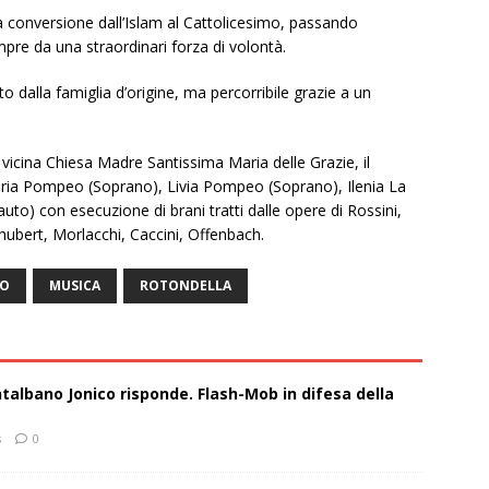
la conversione dall’Islam al Cattolicesimo, passando
mpre da una straordinari forza di volontà.
o dalla famiglia d’origine, ma percorribile grazie a un
 vicina Chiesa Madre Santissima Maria delle Grazie, il
aria Pompeo (Soprano), Livia Pompeo (Soprano), Ilenia La
uto) con esecuzione di brani tratti dalle opere di Rossini,
ubert, Morlacchi, Caccini, Offenbach.
NO
MUSICA
ROTONDELLA
talbano Jonico risponde. Flash-Mob in difesa della
s
0