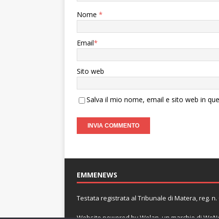
Nome
*
Email
*
Sito web
Salva il mio nome, email e sito web in q
EMMENEWS
Testata registrata al Tribunale di Matera, reg. 
Website powered by
Welan
, un marchio di
WeNe