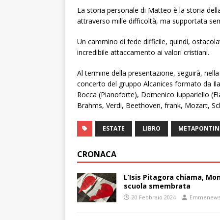
La storia personale di Matteo è la storia del
attraverso mille difficoltà, ma supportata se
Un cammino di fede difficile, quindi, ostacolat
incredibile attaccamento ai valori cristiani.
Al termine della presentazione, seguirà, nella
concerto del gruppo Alcanices formato da Il
Rocca (Pianoforte), Domenico Iuppariello (Fla
Brahms, Verdi, Beethoven, frank, Mozart, Sch
ESTATE
LIBRO
METAPONTI
CRONACA
L’Isis Pitagora chiama, Mon
scuola smembrata
20 Febbraio 2024
Emmenew