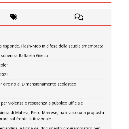
o risponde. Flash-Mob in difesa della scuola smembrata
 subentra Raffaella Grieco
colo”
e 2024
r dire no al Dimensionamento scolastico
per violenza e resistenza a pubblico ufficiale
Provincia di Matera, Piero Marrese, ha inviato una proposta
rare sul fronte istituzionale
errandina la firma del documento programmatico per il