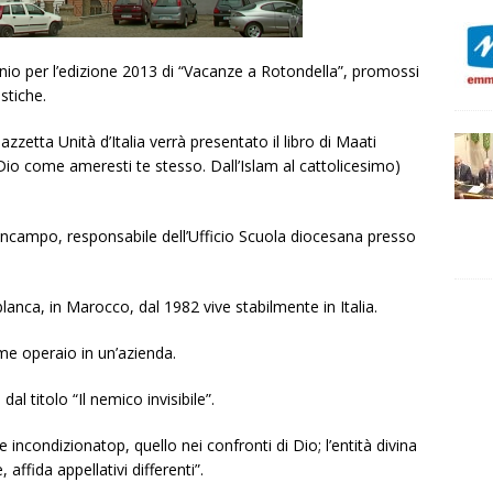
nio per l’edizione 2013 di “Vacanze a Rotondella”, promossi
astiche.
zzetta Unità d’Italia verrà presentato il libro di Maati
Dio come ameresti te stesso. Dall’Islam al cattolicesimo)
a Incampo, responsabile dell’Ufficio Scuola diocesana presso
anca, in Marocco, dal 1982 vive stabilmente in Italia.
me operaio in un’azienda.
l titolo “Il nemico invisibile”.
ncondizionatop, quello nei confronti di Dio; l’entità divina
ffida appellativi differenti”.