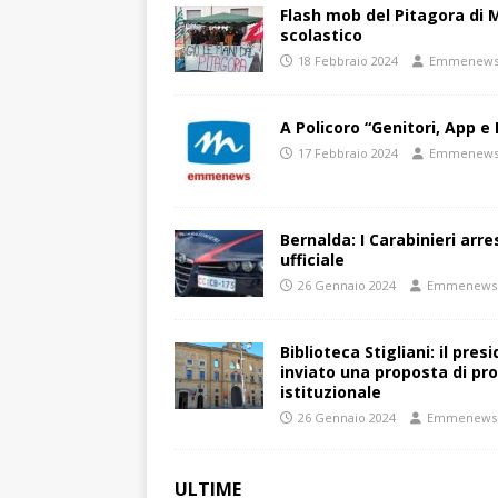
Flash mob del Pitagora di
scolastico
18 Febbraio 2024
Emmenew
A Policoro “Genitori, App e 
17 Febbraio 2024
Emmenew
Bernalda: I Carabinieri arr
ufficiale
26 Gennaio 2024
Emmenews
Biblioteca Stigliani: il pre
inviato una proposta di pro
istituzionale
26 Gennaio 2024
Emmenews
ULTIME