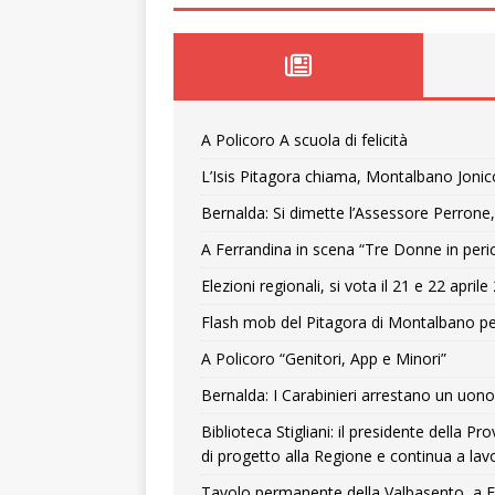
A Policoro A scuola di felicità
L’Isis Pitagora chiama, Montalbano Jonic
Bernalda: Si dimette l’Assessore Perrone,
A Ferrandina in scena “Tre Donne in peri
Elezioni regionali, si vota il 21 e 22 april
Flash mob del Pitagora di Montalbano pe
A Policoro “Genitori, App e Minori”
Bernalda: I Carabinieri arrestano un uono 
Biblioteca Stigliani: il presidente della 
di progetto alla Regione e continua a lavo
Tavolo permanente della Valbasento, a F