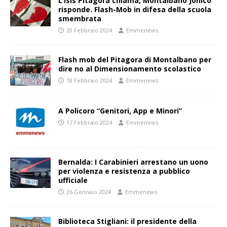
L’Isis Pitagora chiama, Montalbano Jonico
risponde. Flash-Mob in difesa della scuola
smembrata
20 Febbraio 2024
Emmenews
Flash mob del Pitagora di Montalbano per
dire no al Dimensionamento scolastico
18 Febbraio 2024
Emmenews
A Policoro “Genitori, App e Minori”
17 Febbraio 2024
Emmenews
Bernalda: I Carabinieri arrestano un uono
per violenza e resistenza a pubblico
ufficiale
26 Gennaio 2024
Emmenews
Biblioteca Stigliani: il presidente della