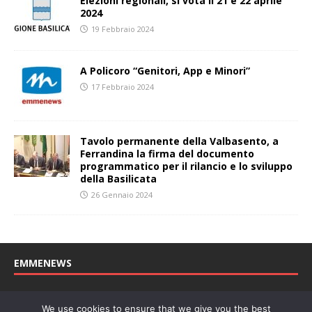
Elezioni regionali, si vota il 21 e 22 aprile
2024
19 Febbraio 2024
A Policoro “Genitori, App e Minori”
17 Febbraio 2024
Tavolo permanente della Valbasento, a
Ferrandina la firma del documento
programmatico per il rilancio e lo sviluppo
della Basilicata
26 Gennaio 2024
EMMENEWS
Testata registrata al Tribunale di Matera, reg. n. 04/2011 del
We use cookies to ensure that we give you the best
27/04/2011. Direttore Responsabile: Concetta Monzo, Editore: Deah