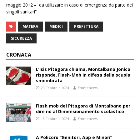
maggio 2012 – da utilizzare in caso di emergenza da parte dei
singoli sanitari”.
MATERA
MEDICI
PREFETTURA
SICUREZZA
CRONACA
L’Isis Pitagora chiama, Montalbano Jonico
risponde. Flash-Mob in difesa della scuola
smembrata
20 Febbraio 2024
Emmenews
Flash mob del Pitagora di Montalbano per
dire no al Dimensionamento scolastico
18 Febbraio 2024
Emmenews
A Policoro “Genitori, App e Minori”