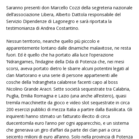
Saranno presenti don Marcello Cozzi della segreteria nazionale
dell’associazione Libera, Alberto Dattola responsabile del
Servizio Dipendenze di Lagonegro e sarà riportata la
testimonianza di Andrea Costantino.
Nessun territorio, neanche quello più piccolo e
apparentemente lontano dalle dinamiche malavitose, ne resta
fuori. Ed è quello che ha portato alla luce l’operazione
‘Ndrangames, l’indagine della Dda di Potenza che, nei mesi
scorsi, aveva portato dietro le sbarre alcuni potentini legati al
clan Martorano e una serie di persone appartenenti alle
cosche della ’ndrangheta calabrese facenti capo al boss
Nicolino Grande Aracri. Sette società sequestrate tra Calabria,
Puglia, Emilia Romagna e Lazio (una anche all’estero), quasi
tremila macchinette da gioco e video slot sequestrate in circa
200 esercizi pubblici di mezza Italia a partire dalla Basilicata. Gli
inquirenti hanno stimato un fatturato illecito di circa
duecentomila euro l’anno per ogni apparecchio, e un sistema
che generava un giro d’affari da parte dei clan pari a circa
seicento milioni di euro all’anno. Solo nella provincia di Potenza