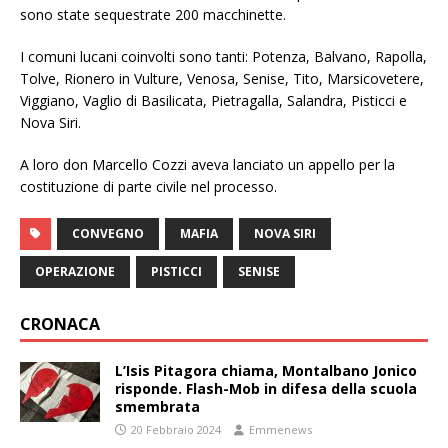
sono state sequestrate 200 macchinette.
I comuni lucani coinvolti sono tanti: Potenza, Balvano, Rapolla,
Tolve, Rionero in Vulture, Venosa, Senise, Tito, Marsicovetere,
Viggiano, Vaglio di Basilicata, Pietragalla, Salandra, Pisticci e
Nova Siri.
A loro don Marcello Cozzi aveva lanciato un appello per la
costituzione di parte civile nel processo.
CONVEGNO
MAFIA
NOVA SIRI
OPERAZIONE
PISTICCI
SENISE
CRONACA
L’Isis Pitagora chiama, Montalbano Jonico
risponde. Flash-Mob in difesa della scuola
smembrata
20 Febbraio 2024
Emmenews