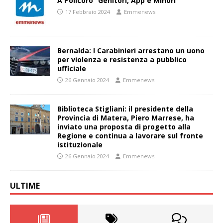
A Policoro “Genitori, App e Minori”
17 Febbraio 2024
Emmenews
Bernalda: I Carabinieri arrestano un uono
per violenza e resistenza a pubblico
ufficiale
26 Gennaio 2024
Emmenews
Biblioteca Stigliani: il presidente della
Provincia di Matera, Piero Marrese, ha
inviato una proposta di progetto alla
Regione e continua a lavorare sul fronte
istituzionale
26 Gennaio 2024
Emmenews
ULTIME