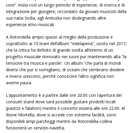
core”. Inizia così un lungo periodo di esperienze, di ricerca e di
integrazione per giungere, circondato da giovani musicisti della
sua natia Sicilia, agli Aretuska non disdegnando altre
esperienze etno-musicali.
A Rotondella ampio spazio al meglio della produzione e
soprattutto ai 10 brani dell’album “Valelapena”, uscito nel 2017,
che la critica ha definito di grande svolta all’interno di un
progetto musicale rinnovato nei suoni pur mantenendo alta “la
tensione tra musica e parole”. Un album “che parla di mondi
diversi che pur si somigliano, di oceani che sembrano dividere
e invece uniscono, perché conoscere l’altro significa non
averne paura.
L’appuntamento è a partire dalle ore 20.00 con ì’apertura dei
consueti stand dove sarà possibile gustare prodotti locali
(pastizz e falahon) mentre il concerto inizierà alle ore 22.00. Al
Rione Mortella, dove si accede con estrema facilità, sono
disponibili ampi parcheggi mentre da Rotondella-collina
funzionerà un servizio-navetta.