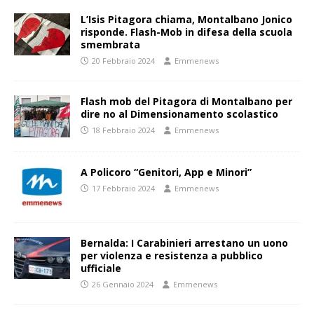
L’Isis Pitagora chiama, Montalbano Jonico
risponde. Flash-Mob in difesa della scuola
smembrata
20 Febbraio 2024
Emmenews
Flash mob del Pitagora di Montalbano per
dire no al Dimensionamento scolastico
18 Febbraio 2024
Emmenews
A Policoro “Genitori, App e Minori”
17 Febbraio 2024
Emmenews
Bernalda: I Carabinieri arrestano un uono
per violenza e resistenza a pubblico
ufficiale
26 Gennaio 2024
Emmenews