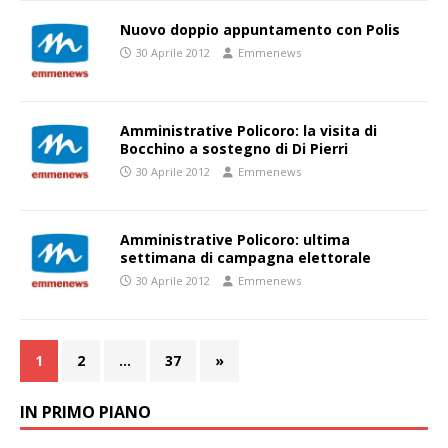
Nuovo doppio appuntamento con Polis
30 Aprile 2012
Emmenews
Amministrative Policoro: la visita di
Bocchino a sostegno di Di Pierri
30 Aprile 2012
Emmenews
Amministrative Policoro: ultima
settimana di campagna elettorale
30 Aprile 2012
Emmenews
1
2
…
37
»
IN PRIMO PIANO