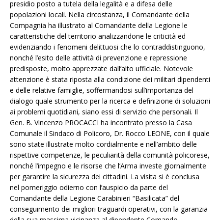
presidio posto a tutela della legalità e a difesa delle
popolazioni locali. Nella circostanza, il Comandante della
Compagnia ha illustrato al Comandante della Legione le
caratteristiche del territorio analizzandone le criticità ed
evidenziando i fenomeni delittuosi che lo contraddistinguono,
nonché l’esito delle attività di prevenzione e repressione
predisposte, molto apprezzate dall’alto ufficiale. Notevole
attenzione è stata riposta alla condizione dei militari dipendenti
e delle relative famiglie, soffermandosi sull’importanza del
dialogo quale strumento per la ricerca e definizione di soluzioni
ai problemi quotidiani, siano essi di servizio che personali. Il
Gen. B. Vincenzo PROCACCI ha incontrato presso la Casa
Comunale il Sindaco di Policoro, Dr. Rocco LEONE, con il quale
sono state illustrate molto cordialmente e nell’ambito delle
rispettive competenze, le peculiarità della comunità policorese,
nonché l’impegno e le risorse che l’Arma investe giornalmente
per garantire la sicurezza dei cittadini. La visita si è conclusa
nel pomeriggio odierno con l’auspicio da parte del
Comandante della Legione Carabinieri “Basilicata” del
conseguimento dei migliori traguardi operativi, con la garanzia
della sua massima vicinanza al dipendente Comando