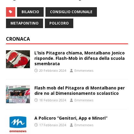
BILANCIO
CONSIGLIO COMUNALE
METAPONTINO
POLICORO
CRONACA
L’Isis Pitagora chiama, Montalbano Jonico
risponde. Flash-Mob in difesa della scuola
smembrata
20 Febbraio 2024
Emmenews
Flash mob del Pitagora di Montalbano per
dire no al Dimensionamento scolastico
18 Febbraio 2024
Emmenews
A Policoro “Genitori, App e Minori”
17 Febbraio 2024
Emmenews