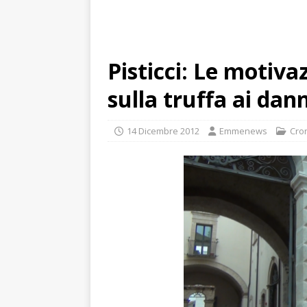
Pisticci: Le motiva
sulla truffa ai da
14 Dicembre 2012
Emmenews
Cro