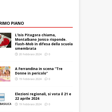
PRIMO PIANO
L’Isis Pitagora chiama,
Montalbano Jonico risponde.
Flash-Mob in difesa della scuola
smembrata
20 Febbraio 2024
0
A Ferrandina in scena “Tre
Donne in pericolo”
19 Febbraio 2024
0
Elezioni regionali, si vota il 21 e
22 aprile 2024
19 Febbraio 2024
0