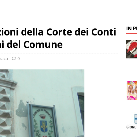
zioni della Corte dei Conti
IN 
nni del Comune
naca
0