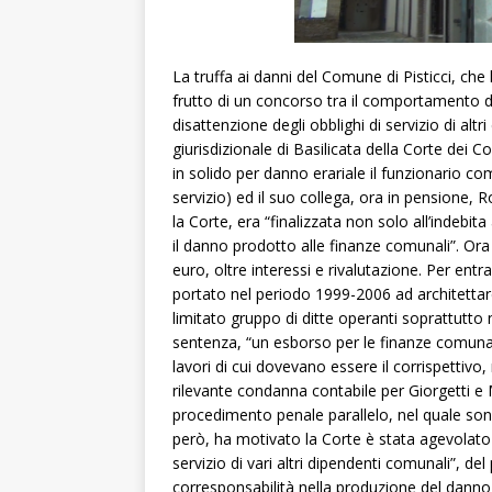
La truffa ai danni del Comune di Pisticci, ch
frutto di un concorso tra il comportamento d
disattenzione degli obblighi di servizio di altr
giurisdizionale di Basilicata della Corte dei
in solido per danno erariale il funzionario 
servizio) ed il suo collega, ora in pensione, 
la Corte, era “finalizzata non solo all’indeb
il danno prodotto alle finanze comunali”. Or
euro, oltre interessi e rivalutazione. Per ent
portato nel periodo 1999-2006 ad architettare
limitato gruppo di ditte operanti soprattutto
sentenza, “un esborso per le finanze comunali
lavori di cui dovevano essere il corrispettivo,
rilevante condanna contabile per Giorgetti e M
procedimento penale parallelo, nel quale son
però, ha motivato la Corte è stata agevolato 
servizio di vari altri dipendenti comunali”, d
corresponsabilità nella produzione del danno