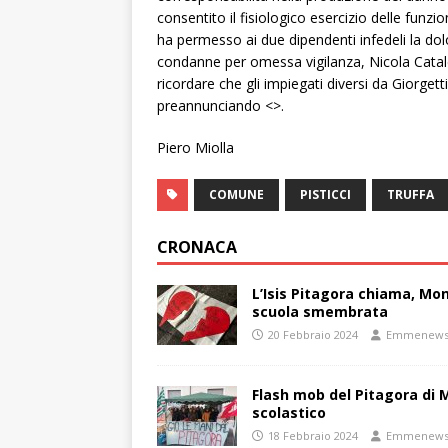
consentito il fisiologico esercizio delle funzi
ha permesso ai due dipendenti infedeli la dolo
condanne per omessa vigilanza, Nicola Catald
ricordare che gli impiegati diversi da Giorg
preannunciando <>.
Piero Miolla
COMUNE
PISTICCI
TRUFFA
CRONACA
L’Isis Pitagora chiama, Mon
scuola smembrata
20 Febbraio 2024
Emmenew
Flash mob del Pitagora di
scolastico
18 Febbraio 2024
Emmenew