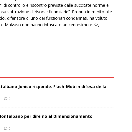
oni di controllo e riscontro previste dalle succitate norme e
sa sottrazione di risorse finanziarie”. Proprio in merito alle
o, difensore di uno dei funzionari condannati, ha voluto
etti e Malvaso non hanno intascato un centesimo e <>,
talbano Jonico risponde. Flash-Mob in difesa della
s
0
 Montalbano per dire no al Dimensionamento
s
0