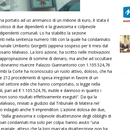
e ha portato ad un ammanco di un milione di euro, è stata il
oloso di due dipendenti e la gravissima e colpevole
i dipendenti comunali. Lo ha stabilito la sezione
 Conti nella sentenza numero 186 con la quale ha condannato
comunale Umberto Giorgetti (appena sospeso per 6 mesi dal
Rosario Malvaso. La loro azione, ha scritto nelle motivazioni
ita appropriazione di somme di denaro, ma anche ad occultare
a dovranno risarcire Palazzo Giannantonio con 1.105.524,76
rambi la Corte ha riconosciuto un ruolo attivo, doloso, che ha
 212 procedimenti di spesa irregolari in favore di un
 nel settore edile che hanno comportato, si legge nella
, pari ad € 1.105.524,76, inutile e dannoso in quanto i
 non sono risultati effettivamente eseguiti”. Da qui la
alvaso, rinviati a giudizio dal Tribunale di Matera nel
o indagati anche 9 imprenditori. L’azione dolosa dei due,
“dalla gravissima e colpevole disattenzione degli obblighi di
el pari condannati ma solo per colpa: hanno avuto “una
 erariale, atteso che la loro marcata disattenzione non ha