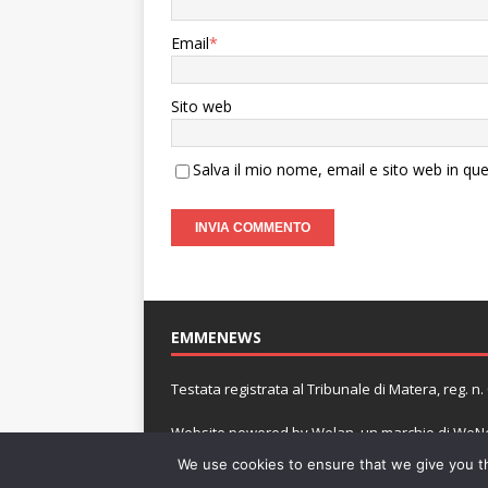
Email
*
Sito web
Salva il mio nome, email e sito web in q
EMMENEWS
Testata registrata al Tribunale di Matera, reg. 
Website powered by
Welan
, un marchio di
WeNe
We use cookies to ensure that we give you th