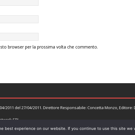
uesto browser per la prossima volta che commento.
n. 04/2011 del 27/04/2011. Direttore Responsabile: Concetta Monzo, Editore:
twork SRL
e best experience on our website. If you continue to use this site we w