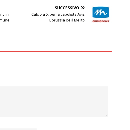
SUCCESSIVO
nti in
Calcio a 5: per la capolista Avis
Comune
Borussia c’è il Melito