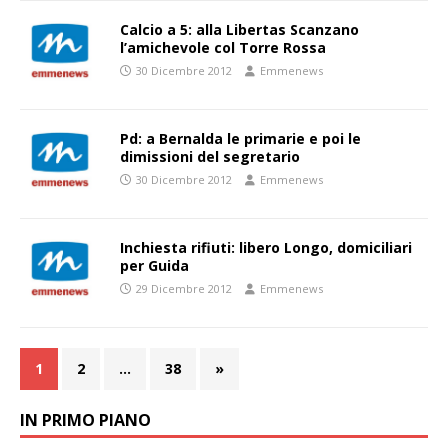
Calcio a 5: alla Libertas Scanzano
l’amichevole col Torre Rossa
30 Dicembre 2012
Emmenews
Pd: a Bernalda le primarie e poi le
dimissioni del segretario
30 Dicembre 2012
Emmenews
Inchiesta rifiuti: libero Longo, domiciliari
per Guida
29 Dicembre 2012
Emmenews
1
2
…
38
»
IN PRIMO PIANO