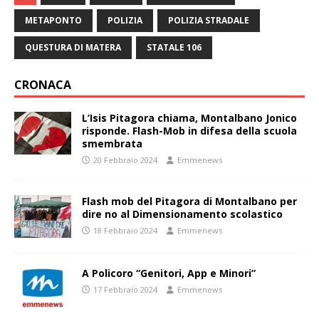
METAPONTO
POLIZIA
POLIZIA STRADALE
QUESTURA DI MATERA
STATALE 106
CRONACA
L’Isis Pitagora chiama, Montalbano Jonico
risponde. Flash-Mob in difesa della scuola
smembrata
20 Febbraio 2024
Emmenews
Flash mob del Pitagora di Montalbano per
dire no al Dimensionamento scolastico
18 Febbraio 2024
Emmenews
A Policoro “Genitori, App e Minori”
17 Febbraio 2024
Emmenews