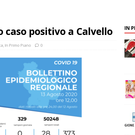
 caso positivo a Calvello
IN 
ca
,
In Primo Piano
0