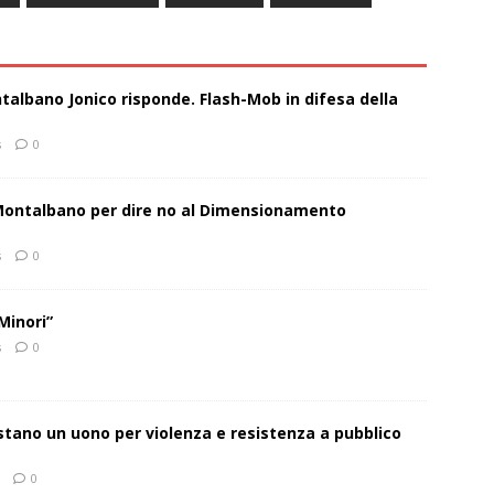
talbano Jonico risponde. Flash-Mob in difesa della
s
0
 Montalbano per dire no al Dimensionamento
s
0
Minori”
s
0
estano un uono per violenza e resistenza a pubblico
0