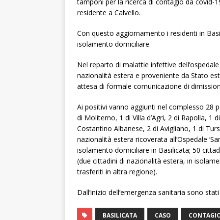
tamponi per la ricerca di contagio da covid-1
residente a Calvello.
Con questo aggiornamento i residenti in Basil
isolamento domiciliare.
Nel reparto di malattie infettive dell’ospedal
nazionalità estera e proveniente da Stato est
attesa di formale comunicazione di dimission
Ai positivi vanno aggiunti nel complesso 28 p
di Moliterno, 1 di Villa d’Agri, 2 di Rapolla, 1 
Costantino Albanese, 2 di Avigliano, 1 di Tursi
nazionalità estera ricoverata all’Ospedale ‘Sa
isolamento domiciliare in Basilicata; 50 cittad
(due cittadini di nazionalità estera, in isolam
trasferiti in altra regione).
Dall’inizio dell’emergenza sanitaria sono stati 
BASILICATA
CASO
CONTAGI