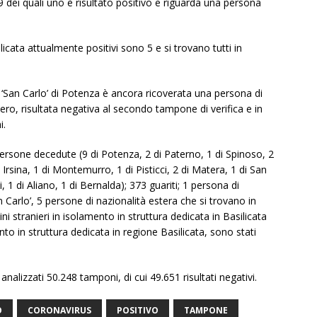
9 dei quali uno è risultato positivo e riguarda una persona
icata attualmente positivi sono 5 e si trovano tutti in
e ‘San Carlo’ di Potenza è ancora ricoverata una persona di
ero, risultata negativa al secondo tampone di verifica e in
i.
ersone decedute (9 di Potenza, 2 di Paterno, 1 di Spinoso, 2
di Irsina, 1 di Montemurro, 1 di Pisticci, 2 di Matera, 1 di San
, 1 di Aliano, 1 di Bernalda); 373 guariti; 1 persona di
n Carlo’, 5 persone di nazionalità estera che si trovano in
ini stranieri in isolamento in struttura dedicata in Basilicata
ento in struttura dedicata in regione Basilicata, sono stati
analizzati 50.248 tamponi, di cui 49.651 risultati negativi.
O
CORONAVIRUS
POSITIVO
TAMPONE