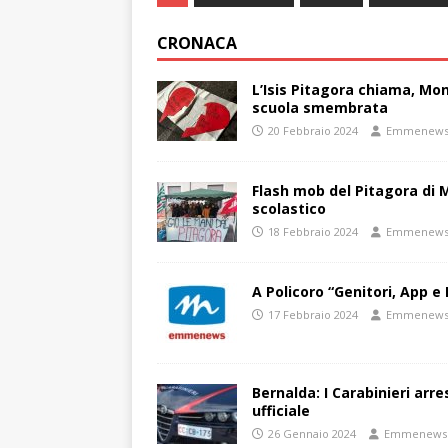
CRONACA
L’Isis Pitagora chiama, Mon
scuola smembrata
20 Febbraio 2024
Emmenew
Flash mob del Pitagora di
scolastico
18 Febbraio 2024
Emmenew
A Policoro “Genitori, App e 
17 Febbraio 2024
Emmenew
Bernalda: I Carabinieri arr
ufficiale
26 Gennaio 2024
Emmenews