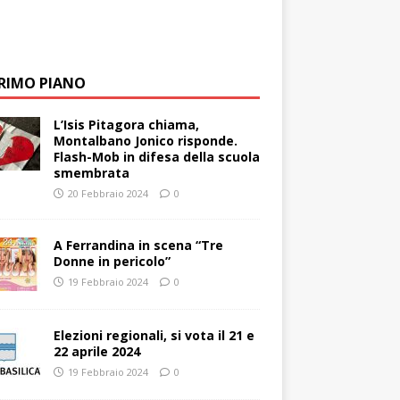
PRIMO PIANO
L’Isis Pitagora chiama,
Montalbano Jonico risponde.
Flash-Mob in difesa della scuola
smembrata
20 Febbraio 2024
0
A Ferrandina in scena “Tre
Donne in pericolo”
19 Febbraio 2024
0
Elezioni regionali, si vota il 21 e
22 aprile 2024
19 Febbraio 2024
0