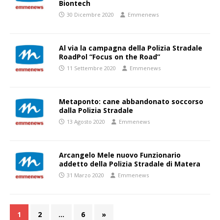
Biontech
30 Dicembre 2020
Emmenews
Al via la campagna della Polizia Stradale
RoadPol “Focus on the Road”
11 Settembre 2020
Emmenews
Metaponto: cane abbandonato soccorso
dalla Polizia Stradale
13 Agosto 2020
Emmenews
Arcangelo Mele nuovo Funzionario
addetto della Polizia Stradale di Matera
31 Marzo 2020
Emmenews
1
2
…
6
»