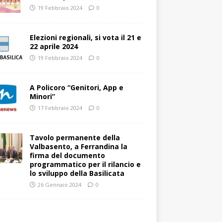
19 Febbraio 2024
0
Elezioni regionali, si vota il 21 e
22 aprile 2024
19 Febbraio 2024
0
A Policoro “Genitori, App e
Minori”
17 Febbraio 2024
0
Tavolo permanente della
Valbasento, a Ferrandina la
firma del documento
programmatico per il rilancio e
lo sviluppo della Basilicata
26 Gennaio 2024
0