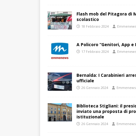
Flash mob del Pitagora di
scolastico
18 Febbraio 2024
Emmenew
A Policoro “Genitori, App e 
17 Febbraio 2024
Emmenew
Bernalda: I Carabinieri arr
ufficiale
26 Gennaio 2024
Emmenews
Biblioteca Stigliani: il pre
inviato una proposta di pro
istituzionale
26 Gennaio 2024
Emmenews