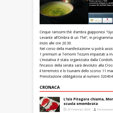
Cinque rarissimi thè d’ambra giapponesi “Gyo
Levante all’Ombra di un Thè”, in programma 
inizio alle ore 20.30.
Nel corso della manifestazione si potrà assist
1 premium ai Temomi Tezumi impastati a m
L’iniziativa è stata organizzata dalla Condo
l’incasso della serata sarà devoluto alla Cr
il terremoto e lo tsunami dello scorso 11 ma
Prenotazione obbligatoria al numero 320404
CRONACA
L’Isis Pitagora chiama, Mon
scuola smembrata
20 Febbraio 2024
Emmenew