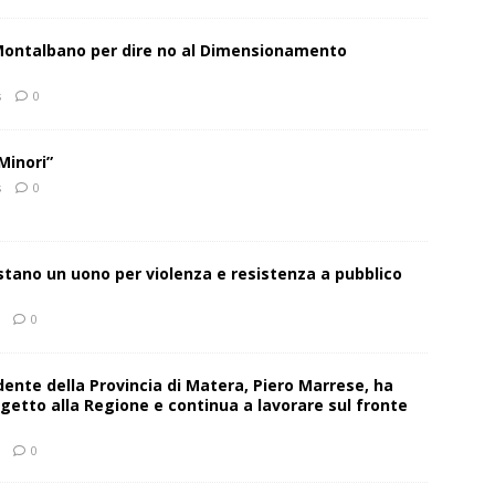
 Montalbano per dire no al Dimensionamento
s
0
Minori”
s
0
estano un uono per violenza e resistenza a pubblico
0
sidente della Provincia di Matera, Piero Marrese, ha
getto alla Regione e continua a lavorare sul fronte
0