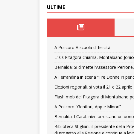
ULTIME
A Policoro A scuola di felicità
L’Isis Pitagora chiama, Montalbano Jonic
Bernalda: Si dimette l’Assessore Perrone,
A Ferrandina in scena “Tre Donne in peri
Elezioni regionali, si vota il 21 e 22 april
Flash mob del Pitagora di Montalbano pe
A Policoro “Genitori, App e Minori”
Bernalda: I Carabinieri arrestano un uono 
Biblioteca Stigliani: il presidente della 
di progetto alla Regione e continua a lavo