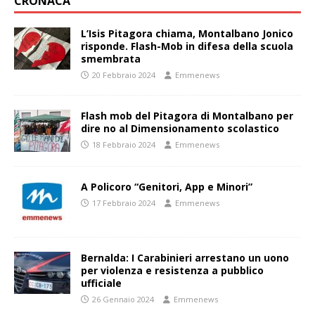
CRONACA
L’Isis Pitagora chiama, Montalbano Jonico
risponde. Flash-Mob in difesa della scuola
smembrata
20 Febbraio 2024
Emmenews
Flash mob del Pitagora di Montalbano per
dire no al Dimensionamento scolastico
18 Febbraio 2024
Emmenews
A Policoro “Genitori, App e Minori”
17 Febbraio 2024
Emmenews
Bernalda: I Carabinieri arrestano un uono
per violenza e resistenza a pubblico
ufficiale
26 Gennaio 2024
Emmenews