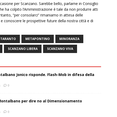
casione per Scanzano. Sarebbe bello, parlarne in Consiglio
 ha colpito l’Amministrazione è tale da non produrre atti
tanto, “per consolarci” rimaniamo in attesa delle
e conoscere le prospettive future della nostra città e di
 TARANTO
METAPONTINO
MINORANZA
SCANZANO LIBERA
SCANZANO VIVA
talbano Jonico risponde. Flash-Mob in difesa della
s
0
 Montalbano per dire no al Dimensionamento
s
0