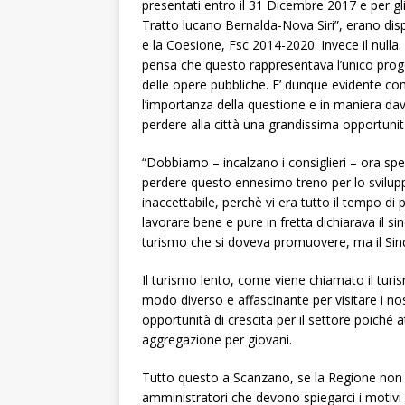
presentati entro il 31 Dicembre 2017 e per gli 
Tratto lucano Bernalda-Nova Siri”, erano dispo
e la Coesione, Fsc 2014-2020. Invece il null
pensa che questo rappresentava l’unico proge
delle opere pubbliche. E’ dunque evidente c
l’importanza della questione e in maniera da
perdere alla città una grandissima opportunit
“Dobbiamo – incalzano i consiglieri – ora sp
perdere questo ennesimo treno per lo sviluppo
inaccettabile, perchè vi era tutto il tempo di
lavorare bene e pure in fretta dichiarava il s
turismo che si doveva promuovere, ma il Sind
Il turismo lento, come viene chiamato il turi
modo diverso e affascinante per visitare i nos
opportunità di crescita per il settore poiché a
aggregazione per giovani.
Tutto questo a Scanzano, se la Regione non 
amministratori che devono spiegarci i motiv