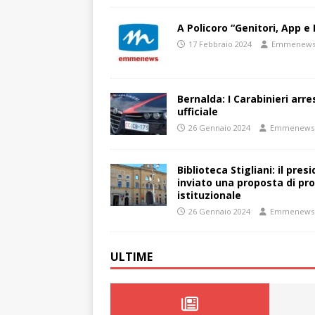
A Policoro “Genitori, App e 
17 Febbraio 2024
Emmenew
Bernalda: I Carabinieri arr
ufficiale
26 Gennaio 2024
Emmenews
Biblioteca Stigliani: il pre
inviato una proposta di pro
istituzionale
26 Gennaio 2024
Emmenews
ULTIME