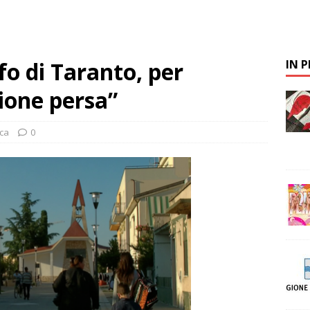
lfo di Taranto, per
IN 
ione persa”
ica
0