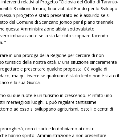
interventi relativi al Progetto “Ciclovia del Golfo di Taranto-
nibili 3 milioni di euro, finanziati dal Fondo per lo Sviluppo
a. Nessun progetto è stato presentato ed è assurdo se si
tto del Comune di Scanzano Jonico per il piano triennale
ome questa Amministrazione abbia sottovalutato
vvero imbarazzante se la sia lasciata scappare facendo
à. ”
erare in una proroga della Regione per cercare di non
 turistico della nostra città. E’ una situzione sinceramente
 progettare e presentare qualche proposta. C’è voglia di
indaco, ma qui invece se qualcuno è stato lento non è stato il
aco e la sua Giunta.
smo su due ruote è un turismo in crescendo. E’ infatti uno
tri meravigliosi luoghi. E può regalare tantissime
ttorno ad esso si sviluppano agriturismi, ostelli e centri di
prorogherà, non ci sarà e lo dobbiamo ai nostri
i che hanno spinto l’Amministrazione a non presentare