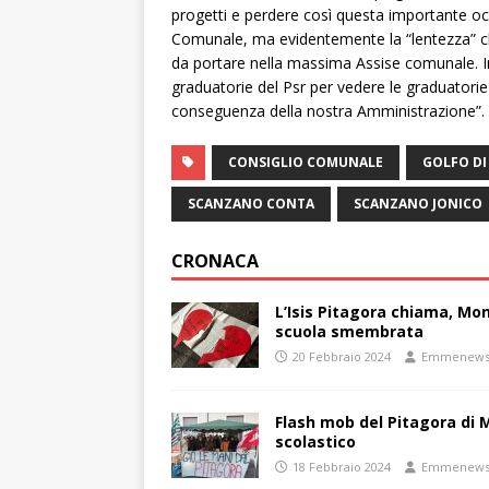
progetti e perdere così questa importante oc
Comunale, ma evidentemente la “lentezza” che
da portare nella massima Assise comunale. In
graduatorie del Psr per vedere le graduatorie 
conseguenza della nostra Amministrazione”.
CONSIGLIO COMUNALE
GOLFO DI
SCANZANO CONTA
SCANZANO JONICO
CRONACA
L’Isis Pitagora chiama, Mon
scuola smembrata
20 Febbraio 2024
Emmenew
Flash mob del Pitagora di
scolastico
18 Febbraio 2024
Emmenew