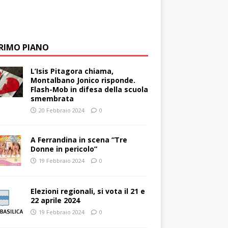
PRIMO PIANO
L’Isis Pitagora chiama,
Montalbano Jonico risponde.
Flash-Mob in difesa della scuola
smembrata
20 Febbraio 2024
0
A Ferrandina in scena “Tre
Donne in pericolo”
19 Febbraio 2024
0
Elezioni regionali, si vota il 21 e
22 aprile 2024
19 Febbraio 2024
0