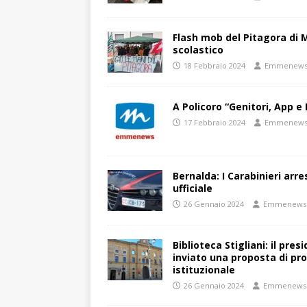
Flash mob del Pitagora di
scolastico
18 Febbraio 2024
Emmenew
A Policoro “Genitori, App e 
17 Febbraio 2024
Emmenew
Bernalda: I Carabinieri arr
ufficiale
26 Gennaio 2024
Emmenews
Biblioteca Stigliani: il pre
inviato una proposta di pro
istituzionale
26 Gennaio 2024
Emmenews