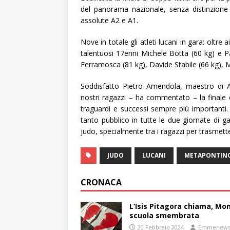
del panorama nazionale, senza distinzione 
assolute A2 e A1.
Nove in totale gli atleti lucani in gara: oltre
talentuosi 17enni Michele Botta (60 kg) e P
Ferramosca (81 kg), Davide Stabile (66 kg), 
Soddisfatto Pietro Amendola, maestro di A
nostri ragazzi – ha commentato – la finale d
traguardi e successi sempre più importanti.
tanto pubblico in tutte le due giornate di gar
judo, specialmente tra i ragazzi per trasmetter
JUDO
LUCANI
METAPONTIN
CRONACA
L’Isis Pitagora chiama, Mon
scuola smembrata
20 Febbraio 2024
Emmenew