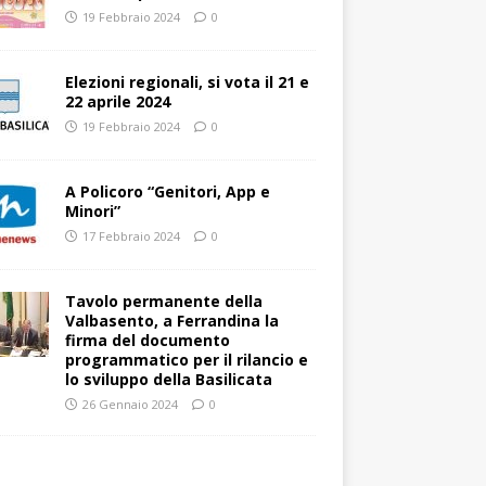
19 Febbraio 2024
0
Elezioni regionali, si vota il 21 e
22 aprile 2024
19 Febbraio 2024
0
A Policoro “Genitori, App e
Minori”
17 Febbraio 2024
0
Tavolo permanente della
Valbasento, a Ferrandina la
firma del documento
programmatico per il rilancio e
lo sviluppo della Basilicata
26 Gennaio 2024
0