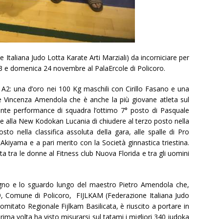
 Italiana Judo Lotta Karate Arti Marziali) da incorniciare per
to 23 e domenica 24 novembre al PalaErcole di Policoro.
 A2: una d’oro nei 100 Kg maschili con Cirillo Fasano e una
e Vincenza Amendola che è anche la più giovane atleta sul
lante performance di squadra l’ottimo 7° posto di Pasquale
 alla New Kodokan Lucania di chiudere al terzo posto nella
sto nella classifica assoluta della gara, alle spalle di Pro
Akiyama e a pari merito con la Società ginnastica triestina.
ata tra le donne al Fitness club Nuova Florida e tra gli uomini
pegno e lo sguardo lungo del maestro Pietro Amendola che,
9, Comune di Policoro, FIJLKAM (Federazione Italiana Judo
Comitato Regionale Fijlkam Basilicata, è riuscito a portare in
 prima volta ha visto misurarsi sul tatami i migliori 340 judoka