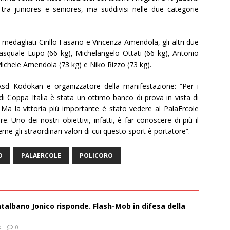
tra juniores e seniores, ma suddivisi nelle due categorie
 ai medagliati Cirillo Fasano e Vincenza Amendola, gli altri due
asquale Lupo (66 kg), Michelangelo Ottati (66 kg), Antonio
Michele Amendola (73 kg) e Niko Rizzo (73 kg).
sd Kodokan e organizzatore della manifestazione: “Per i
i Coppa Italia è stata un ottimo banco di prova in vista di
 Ma la vittoria più importante è stato vedere al PalaErcole
e. Uno dei nostri obiettivi, infatti, è far conoscere di più il
ne gli straordinari valori di cui questo sport è portatore”.
O
PALAERCOLE
POLICORO
talbano Jonico risponde. Flash-Mob in difesa della
s
0