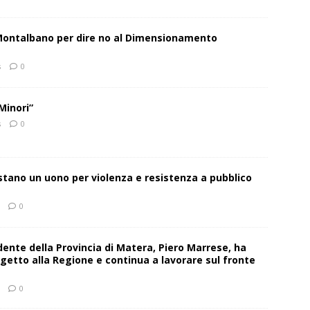
 Montalbano per dire no al Dimensionamento
s
0
Minori”
s
0
estano un uono per violenza e resistenza a pubblico
0
sidente della Provincia di Matera, Piero Marrese, ha
getto alla Regione e continua a lavorare sul fronte
0