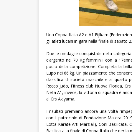
Una Coppa Italia A2 e A1 Fijlkam (Federazione
gli atleti lucani in gara nella finale di saba
Due le medaglie conquistate nella categoria
d’argento nei 70 Kg femminili con la 17enn
podio della competizione. Completa la bril
Lupo nei 66 kg. Un piazzamento che consente
classifica di società maschile e al quarto po
Recco judo, Fitness club Nuova Florida, Crs 
Nella A1, invece, la vittoria di squadra è and
al Crs Akiyama.
I risultati premiano ancora una volta l’im
con il patrocinio di Fondazione Matera 201
Lotta Karate Arti Marziali), Coni Basilicata, 
Basilicata la finale di Coppa Italia che per la