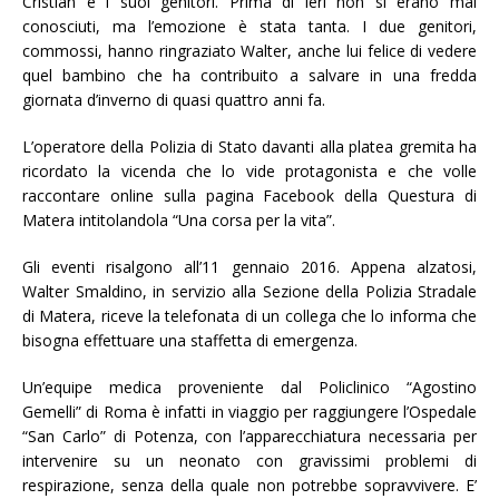
Cristian e i suoi genitori. Prima di ieri non si erano mai
conosciuti, ma l’emozione è stata tanta. I due genitori,
commossi, hanno ringraziato Walter, anche lui felice di vedere
quel bambino che ha contribuito a salvare in una fredda
giornata d’inverno di quasi quattro anni fa.
L’operatore della Polizia di Stato davanti alla platea gremita ha
ricordato la vicenda che lo vide protagonista e che volle
raccontare online sulla pagina Facebook della Questura di
Matera intitolandola “Una corsa per la vita”.
Gli eventi risalgono all’11 gennaio 2016. Appena alzatosi,
Walter Smaldino, in servizio alla Sezione della Polizia Stradale
di Matera, riceve la telefonata di un collega che lo informa che
bisogna effettuare una staffetta di emergenza.
Un’equipe medica proveniente dal Policlinico “Agostino
Gemelli” di Roma è infatti in viaggio per raggiungere l’Ospedale
“San Carlo” di Potenza, con l’apparecchiatura necessaria per
intervenire su un neonato con gravissimi problemi di
respirazione, senza della quale non potrebbe sopravvivere. E’