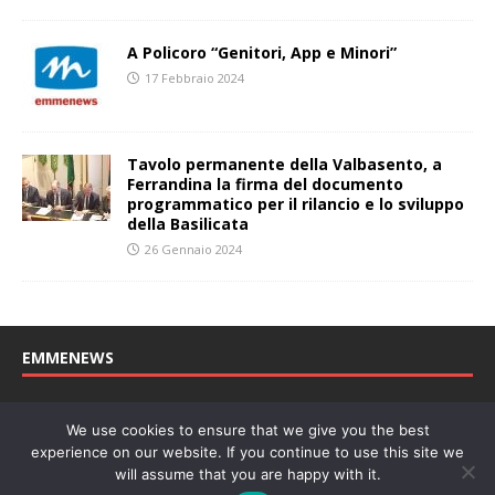
A Policoro “Genitori, App e Minori”
17 Febbraio 2024
Tavolo permanente della Valbasento, a
Ferrandina la firma del documento
programmatico per il rilancio e lo sviluppo
della Basilicata
26 Gennaio 2024
EMMENEWS
Testata registrata al Tribunale di Matera, reg. n. 04/2011 del
We use cookies to ensure that we give you the best
27/04/2011. Direttore Responsabile: Concetta Monzo, Editore: Deah
experience on our website. If you continue to use this site we
soc. coop. P. Iva: 01219430772
will assume that you are happy with it.