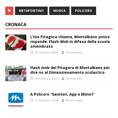
METAPONTINO
MUSICA
POLICORO
CRONACA
L’Isis Pitagora chiama, Montalbano Jonico
risponde. Flash-Mob in difesa della scuola
smembrata
20 Febbraio 2024
Emmenews
Flash mob del Pitagora di Montalbano per
dire no al Dimensionamento scolastico
18 Febbraio 2024
Emmenews
A Policoro “Genitori, App e Minori”
17 Febbraio 2024
Emmenews