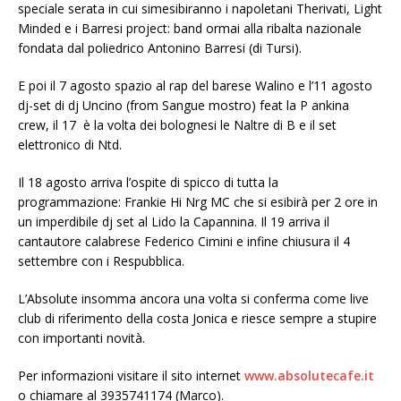
speciale serata in cui simesibiranno i napoletani Therivati, Light
Minded e i Barresi project: band ormai alla ribalta nazionale
fondata dal poliedrico Antonino Barresi (di Tursi).
E poi il 7 agosto spazio al rap del barese Walino e l’11 agosto
dj-set di dj Uncino (from Sangue mostro) feat la P ankina
crew, il 17 è la volta dei bolognesi le Naltre di B e il set
elettronico di Ntd.
Il 18 agosto arriva l’ospite di spicco di tutta la
programmazione: Frankie Hi Nrg MC che si esibirà per 2 ore in
un imperdibile dj set al Lido la Capannina. Il 19 arriva il
cantautore calabrese Federico Cimini e infine chiusura il 4
settembre con i Respubblica.
L’Absolute insomma ancora una volta si conferma come live
club di riferimento della costa Jonica e riesce sempre a stupire
con importanti novità.
Per informazioni visitare il sito internet
www.absolutecafe.it
o chiamare al 3935741174 (Marco).