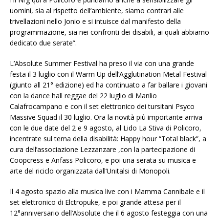
uomini, sia al rispetto dell’ambiente, siamo contrari alle
trivellazioni nello Jonio e si intuisce dal manifesto della
programmazione, sia nei confronti dei disabili, ai quali abbiamo
dedicato due serate”.
L’Absolute Summer Festival ha preso il via con una grande
festa il 3 luglio con il Warm Up dell’Agglutination Metal Festival
(giunto all 21° edizione) ed ha continuato a far ballare i giovani
con la dance hall reggae del 22 luglio di Manlio
Calafrocampano e con il set elettronico dei tursitani Psyco
Massive Squad il 30 luglio. Ora la novità più importante arriva
con le due date del 2 e 9 agosto, al Lido La Stiva di Policoro,
incentrate sul tema della disabilità: Happy hour “Total black”, a
cura dell’associazione Lezzanzare ,con la partecipazione di
Coopcress e Anfass Policoro, e poi una serata su musica e
arte del riciclo organizzata dall’Unitalsi di Monopoli.
Il 4 agosto spazio alla musica live con i Mamma Cannibale e il
set elettronico di Elctropuke, e poi grande attesa per il
12°anniversario dell’Absolute che il 6 agosto festeggia con una