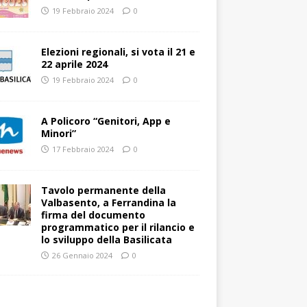
19 Febbraio 2024
0
Elezioni regionali, si vota il 21 e
22 aprile 2024
19 Febbraio 2024
0
A Policoro “Genitori, App e
Minori”
17 Febbraio 2024
0
Tavolo permanente della
Valbasento, a Ferrandina la
firma del documento
programmatico per il rilancio e
lo sviluppo della Basilicata
26 Gennaio 2024
0