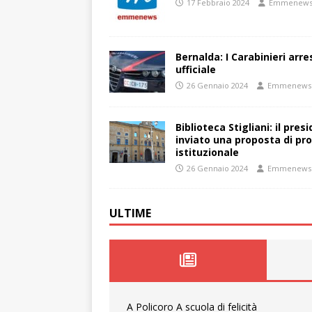
17 Febbraio 2024
Emmenew
Bernalda: I Carabinieri arr
ufficiale
26 Gennaio 2024
Emmenews
Biblioteca Stigliani: il pre
inviato una proposta di pro
istituzionale
26 Gennaio 2024
Emmenews
ULTIME
A Policoro A scuola di felicità