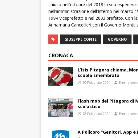
chiuso nell’ottobre del 2018 la sua esperienza 
nell’amministrazione dell’Interno nel marzo 1
1994 viceprefetto e nel 2003 prefetto. Con l
Annamaria Cancellieri con il Governo Monti; s
GIUSEPPE CONTE
GOVERNO
CRONACA
L’Isis Pitagora chiama, Mon
scuola smembrata
20 Febbraio 2024
Emmenew
Flash mob del Pitagora di
scolastico
18 Febbraio 2024
Emmenew
A Policoro “Genitori, App e 