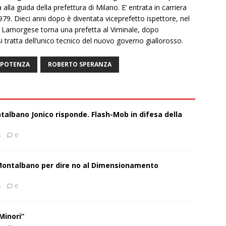
alla guida della prefettura di Milano. E’ entrata in carriera
979. Dieci anni dopo è diventata viceprefetto ispettore, nel
a Lamorgese torna una prefetta al Viminale, dopo
i tratta dell’unico tecnico del nuovo governo giallorosso.
POTENZA
ROBERTO SPERANZA
talbano Jonico risponde. Flash-Mob in difesa della
s
0
 Montalbano per dire no al Dimensionamento
s
0
Minori”