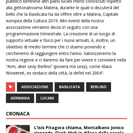
pubblico berlinese altri paesi lucani meno conosciuti rispetto
alla gettonatissima Matera, durante le quali si discuterà del
bello che la Basilicata ha da offrire oltre a Matera, Capitale
europea della Cultura 2019. Altri eventi della nostra
associazione verranno decisi in seguito con una
programmazione trimestrale. La creazione di un luogo di
supporto virtuale e fisico per i nuovi arrivati, è, inoltre, un
obiettivo di medio termine che ci stiamo ponendo e
cercheremo di raggiungere entro l’anno. Valorizzeremo la
nostra regione e ci daremo da fare per vivere e convivere nella
“Arm, aber sexy Berlino” (povera ma sexy), come Klaus
Wowereit, ex sindaco della città, la definì nel 2004”.
ASSOCIAZIONE
BASILICATA
BERLINO
GERMANIA
LUCANI
CRONACA
L’Isis Pitagora chiama, Montalbano Jonico
risponde. Flash-Mob in difesa della scuola