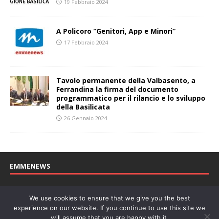
19 Febbraio 2024
A Policoro “Genitori, App e Minori”
17 Febbraio 2024
Tavolo permanente della Valbasento, a
Ferrandina la firma del documento
programmatico per il rilancio e lo sviluppo
della Basilicata
26 Gennaio 2024
EMMENEWS
Testata registrata al Tribunale di Matera, reg. n. 04/2011 del
We use cookies to ensure that we give you the best
27/04/2011. Direttore Responsabile: Concetta Monzo, Editore: Deah
experience on our website. If you continue to use this site we
soc. coop. P. Iva: 01219430772
will assume that you are happy with it.