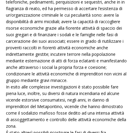
telefoniche, pedinamenti, perquisizioni e sequestri, anche in in
flagranza di reato, ed ha permesso di accertare l’esistenza di
un’organizzazione criminale le cui peculiarità sono: avere la
disponibilità di armi micidiali; avere la capacità di raccogliere
risorse economiche grazie alla fiorente attività di spaccio dei
suoi gregari e di finanziare i sodali e le famiglie nelle fasi di
carcerazione dei suoi associati; essere in grado di riutilizzare i
proventi raccolti in fiorenti attività economiche anche
indirettamente gestite; incutere terrore nella popolazione
mediante esternazione di atti di forza eclatanti e manifestando
anche attraverso i social la propria forza e coesione;
condizionare le attività economiche di imprenditori non vicini al
gruppo mediante gravi minacce.
In esito alle complesse investigazioni è stato possibile fare
piena luce, inoltre, su diversi di natura incendiaria ed alcune
vicende estorsive consumatesi, negli anni, in danno di
imprenditori del Metapontino, vicende che hanno dimostrato
come il sodalizio mafioso fosse dedito ad una intensa attività
di assoggettamento e controllo delle attività economiche della
zona.
È stato altresì possibili ricostruire le fasi di diversi fra