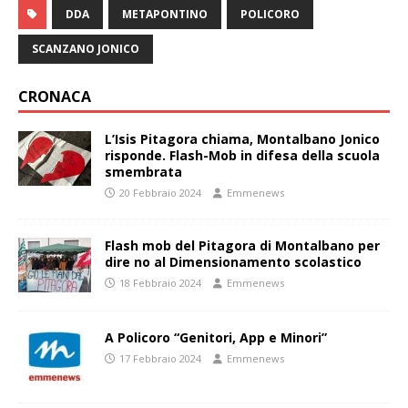
DDA
METAPONTINO
POLICORO
SCANZANO JONICO
CRONACA
L’Isis Pitagora chiama, Montalbano Jonico
risponde. Flash-Mob in difesa della scuola
smembrata
20 Febbraio 2024
Emmenews
Flash mob del Pitagora di Montalbano per
dire no al Dimensionamento scolastico
18 Febbraio 2024
Emmenews
A Policoro “Genitori, App e Minori”
17 Febbraio 2024
Emmenews