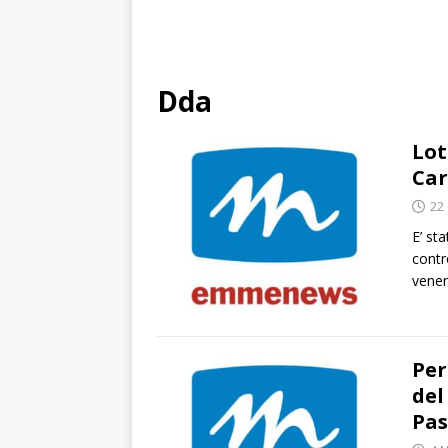
Dda
Lot
Car
22
E’ st
contr
vener
Per
del
Pas