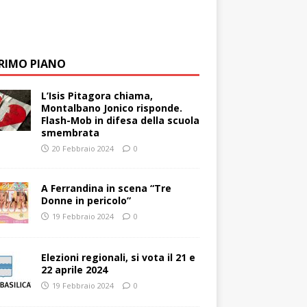
PRIMO PIANO
L’Isis Pitagora chiama,
Montalbano Jonico risponde.
Flash-Mob in difesa della scuola
smembrata
20 Febbraio 2024
0
A Ferrandina in scena “Tre
Donne in pericolo”
19 Febbraio 2024
0
Elezioni regionali, si vota il 21 e
22 aprile 2024
19 Febbraio 2024
0