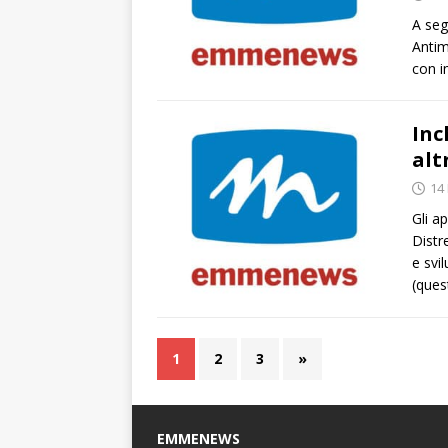
A seg
Antim
con i
Inc
alt
14
Gli a
Distr
e svi
(ques
1
2
3
»
EMMENEWS