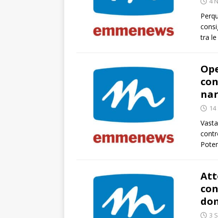
4 
Perqu
consi
tra l
Ope
con
nar
14
Vasta
contr
Poten
Att
con
dom
3 