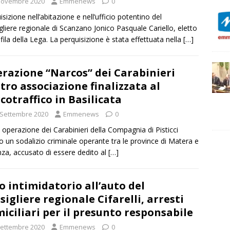
Novembre 2020
Emmenews
0
isizione nell’abitazione e nell’ufficio potentino del
gliere regionale di Scanzano Jonico Pasquale Cariello, eletto
e fila della Lega. La perquisizione è stata effettuata nella
[…]
razione “Narcos” dei Carabinieri
tro associazione finalizzata al
cotraffico in Basilicata
 Settembre 2020
Emmenews
0
 operazione dei Carabinieri della Compagnia di Pisticci
o un sodalizio criminale operante tra le province di Matera e
za, accusato di essere dedito al
[…]
o intimidatorio all’auto del
sigliere regionale Cifarelli, arresti
iciliari per il presunto responsabile
Settembre 2020
Emmenews
0