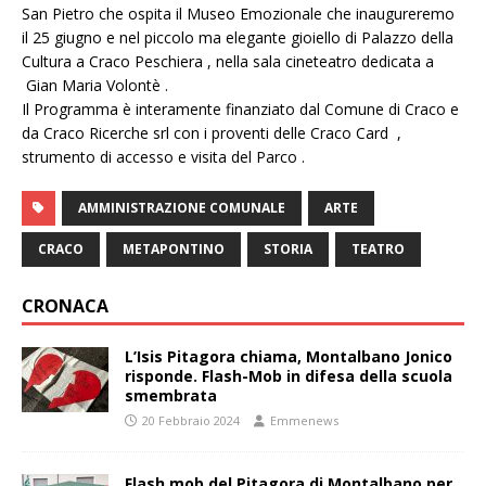
San Pietro che ospita il Museo Emozionale che inaugureremo
il 25 giugno e nel piccolo ma elegante gioiello di Palazzo della
Cultura a Craco Peschiera , nella sala cineteatro dedicata a
Gian Maria Volontè .
Il Programma è interamente finanziato dal Comune di Craco e
da Craco Ricerche srl con i proventi delle Craco Card ,
strumento di accesso e visita del Parco .
AMMINISTRAZIONE COMUNALE
ARTE
CRACO
METAPONTINO
STORIA
TEATRO
CRONACA
L’Isis Pitagora chiama, Montalbano Jonico
risponde. Flash-Mob in difesa della scuola
smembrata
20 Febbraio 2024
Emmenews
Flash mob del Pitagora di Montalbano per