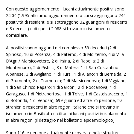
Con questo aggiornamento i lucani attualmente positivi sono
2.204 (1.995 all’ultimo aggiornamento a cui si aggiungono 244
positività di residenti e si sottraggono 32 guarigioni di residenti
e 3 decessi) e di questi 2.088 si trovano in isolamento
domiciliare.
Ai positivi vanno aggiunti nel complesso 59 deceduti (2 di
Spinoso, 10 di Potenza, 4 di Paterno, 4 di Moliterno, 4 di Villa
D’Agri / Marsicovetere, 2 di Irsina, 2 di Rapolla; 2 di
Montemurro, 2 di Pisticci; 3 di Matera; 1 di San Costantino
Albanese, 3 di Avigliano, 1 di Tursi, 1 di Aliano; 1 di Bernalda; 2
di Grumento, 2 di Tramutola; 2 di Marsiconuovo; 1 di Viggiano;
1 di San Chirico Raparo; 1 di Sarconi, 2 di Roccanova, 1 di
Garaguso, 1 di Pietrapertosa, 1 di Tolve, 1 di Castelsaraceno, 1
di Rotonda, 1 di Venosa); 699 guariti ed altre 76 persone, fra
stranieri e residenti in altre regioni italiane che si trovano in
isolamento in Basilicata e cittadini lucani positivi in isolamento
in altre regioni (il dettaglio nel bollettino epidemiologico).
Sono 116 le persone attualmente ricoverate nelle strutture