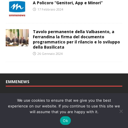
A Policoro “Genitori, App e Minori”
17 Febbraio 2024
Tavolo permanente della Valbasento, a
Ferrandina la firma del documento
programmatico per il rilancio e lo sviluppo
della Basilicata
26 Gennaio 2024
EMMENEWS
Testata registrata al Tribunale di Matera, reg. n. 04/2011 del
We use cookies to ensure that we give you the best
27/04/2011. Direttore Responsabile: Concetta Monzo, Editore: Deah
experience on our website. If you continue to use this site we
soc. coop. P. Iva: 01219430772
will assume that you are happy with it.
Website powered by
Welan
, un marchio di
WeNetwork SRL
Ok