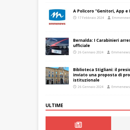
A Policoro “Genitori, App e 
17 Febbraio 2024
Emmenew
Bernalda: I Carabinieri arr
ufficiale
26 Gennaio 2024
Emmenews
Biblioteca Stigliani: il pre
inviato una proposta di pro
istituzionale
26 Gennaio 2024
Emmenews
ULTIME