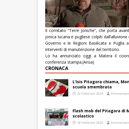
Il comitato ”Terre Joniche”, che porta avanti
jonica lucana e pugliese colpiti dall’alluvion
Governo e le Regioni Basilicata e Puglia a 
interventi di manutenzione del territorio.
Lo ha annunciato oggi a Matera il coord
conferenza stampa.(Ansa)
CRONACA
L’Isis Pitagora chiama, Mon
scuola smembrata
20 Febbraio 2024
Emmenew
Flash mob del Pitagora di
scolastico
18 Febbraio 2024
Emmenew