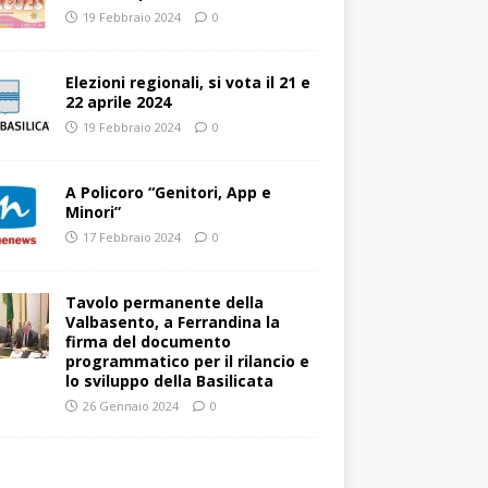
19 Febbraio 2024
0
Elezioni regionali, si vota il 21 e
22 aprile 2024
19 Febbraio 2024
0
A Policoro “Genitori, App e
Minori”
17 Febbraio 2024
0
Tavolo permanente della
Valbasento, a Ferrandina la
firma del documento
programmatico per il rilancio e
lo sviluppo della Basilicata
26 Gennaio 2024
0