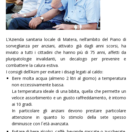
L’Azienda sanitaria locale di Matera, nell’ambito del Piano di
sorveglianza per anziani, attivato già dagli anni scorsi, ha
inviato a tutti i cittadini che hanno più di 75 anni, affetti da
pluripatologie invalidanti, un decalogo per prevenire e
combattere la calura estiva.
I consigli dell’Asm per evitare i disagi legati al caldo:
Bere molta acqua (almeno 2 litri al giorno) a temperatura
non eccessivamente bassa.
La temperatura ideale di una bibita, quella che permette un
veloce assorbimento e un giusto raffreddamento, è intorno
ai 10 gradi.
In particolare gli anziani devono prestare particolare
attenzione in quanto lo stimolo della sete spesso
diminuisce con l´età avanzata.
Evitare di bere alcolici, caffè, bevande gassate o zuccherate.