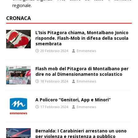
regionale.
CRONACA
L’Isis Pitagora chiama, Montalbano Jonico
risponde. Flash-Mob in difesa della scuola
smembrata
20 Febbraio 2024
Emmenews
Flash mob del Pitagora di Montalbano per
dire no al Dimensionamento scolastico
18 Febbraio 2024
Emmenews
A Policoro “Genitori, App e Minori”
17 Febbraio 2024
Emmenews
Bernalda: I Carabinieri arrestano un uono
per violenza e resistenza a pubblico