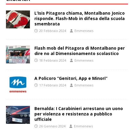
L’Isis Pitagora chiama, Montalbano Jonico
risponde. Flash-Mob in difesa della scuola
smembrata
20 Febbraio 2024
Emmenews
Flash mob del Pitagora di Montalbano per
dire no al Dimensionamento scolastico
18 Febbraio 2024
Emmenews
A Policoro “Genitori, App e Minori”
17 Febbraio 2024
Emmenews
Bernalda: I Carabinieri arrestano un uono
per violenza e resistenza a pubblico
ufficiale
26 Gennaio 2024
Emmenews