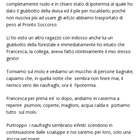
completamente nudo e in chiaro stato di ipotermia al quale ho
dato il giubbotto della divisa ed il pile per riscaldarlo; poiché
non riusciva più ad usare gli arti,lo abbiamo trasportato di
peso al Pronto Soccorso.
Lì ho visto un altro ragazzo con indosso anche lui un
giubbotto della forestale e immediatamente ho intuito che
Francesca, la collega, aveva fatto istintivamente il mio stesso
gesto!
Torniamo sul molo e vediamo un mucchio di persone bagnate;
capiamo che, in quella notte che sembra non finire mai, il
nemico vero dei naufraghi, ora è l’ipotermia.
Francesca per prima ed io dopo, andiamo in caserma a
reperire piumoni, coperte, maglioni, acqua calda e portiamo
tutto sul molo.
Purtroppo i naufraghi sembrano infiniti: scendono in
continuazione dalle scialuppe e noi saremo per loro, solo una
goccia nel mare!