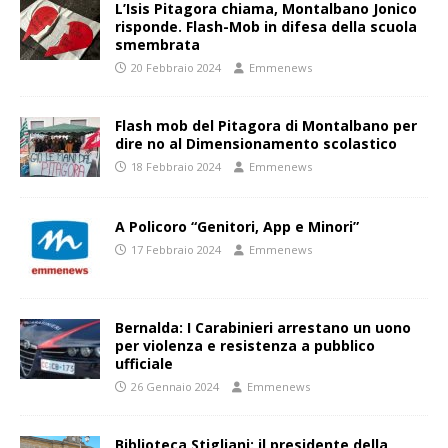
L’Isis Pitagora chiama, Montalbano Jonico
risponde. Flash-Mob in difesa della scuola
smembrata
20 Febbraio 2024
Emmenews
Flash mob del Pitagora di Montalbano per
dire no al Dimensionamento scolastico
18 Febbraio 2024
Emmenews
A Policoro “Genitori, App e Minori”
17 Febbraio 2024
Emmenews
Bernalda: I Carabinieri arrestano un uono
per violenza e resistenza a pubblico
ufficiale
26 Gennaio 2024
Emmenews
Biblioteca Stigliani: il presidente della