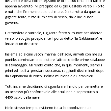
del vento e della corrente).Sono le ore 22:00 circa ed il fatto è
appena avvenuto. Mi precipito da Giglio Castello verso il Porto
e noto che l’immenso buio del mare, è interrotto da questo
gigante ferito, tutto illuminato di rosso, dalle luci di non
governo.
L’atmosfera è surreale, il gigante ferito si muove per abbrivio
verso lo scoglio prospiciente il porto detto “la Gabbianara”: è
l’inizio di un disastro!!
Insieme ad alcuni vecchi marinai dell’Isola, arrivati con me sul
pontile, cominciamo ad aiutare l’attracco delle prime scialuppe
di salvataggio. Mi rendo conto che, in quei momenti, siamo i
primi ed i soli a prestare soccorso, raggiunti dieci minuti dopo
da Capitaneria di Porto, Polizia municipale e Carabinieri.
Tutti insieme decidiamo di sgombrare il molo per permettere
un accesso più confortevole alle scialuppe e soprattutto ai
4400 ospiti della nave.
Nello stesso tempo, invitiamo tutta la popolazione ad