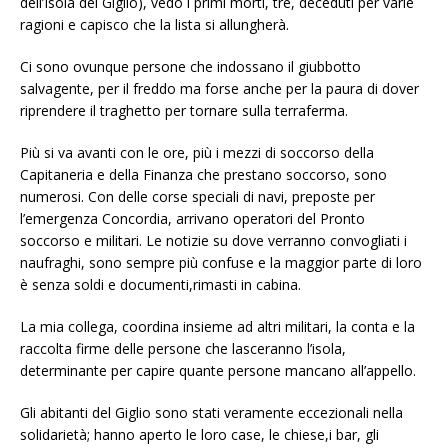
dell’Isola del Giglio), vedo i primi morti, tre, deceduti per varie
ragioni e capisco che la lista si allungherà.
Ci sono ovunque persone che indossano il giubbotto
salvagente, per il freddo ma forse anche per la paura di dover
riprendere il traghetto per tornare sulla terraferma.
Più si va avanti con le ore, più i mezzi di soccorso della
Capitaneria e della Finanza che prestano soccorso, sono
numerosi. Con delle corse speciali di navi, preposte per
l’emergenza Concordia, arrivano operatori del Pronto
soccorso e militari. Le notizie su dove verranno convogliati i
naufraghi, sono sempre più confuse e la maggior parte di loro
è senza soldi e documenti,rimasti in cabina.
La mia collega, coordina insieme ad altri militari, la conta e la
raccolta firme delle persone che lasceranno l’isola,
determinante per capire quante persone mancano all’appello.
Gli abitanti del Giglio sono stati veramente eccezionali nella
solidarietà; hanno aperto le loro case, le chiese,i bar, gli