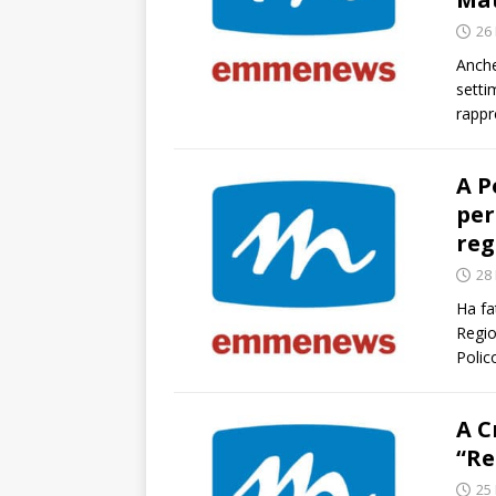
26
Anche
setti
rappr
A P
per
reg
28
Ha fa
Region
Polic
A C
“Re
25