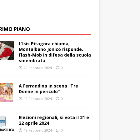
PRIMO PIANO
L’Isis Pitagora chiama,
Montalbano Jonico risponde.
Flash-Mob in difesa della scuola
smembrata
20 Febbraio 2024
0
A Ferrandina in scena “Tre
Donne in pericolo”
19 Febbraio 2024
0
Elezioni regionali, si vota il 21 e
22 aprile 2024
19 Febbraio 2024
0