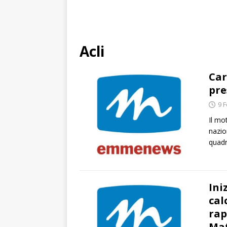
Acli
Car
pre
9 
Il mo
nazio
quadr
Ini
cal
rap
Ma