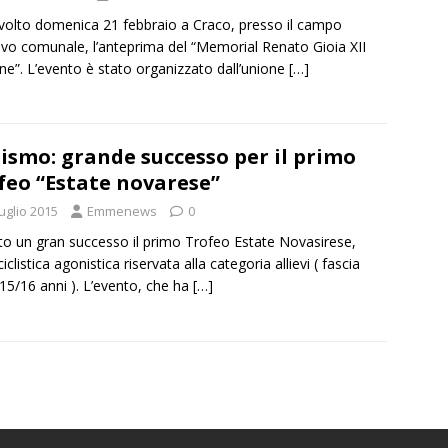
svolto domenica 21 febbraio a Craco, presso il campo
ivo comunale, l’anteprima del “Memorial Renato Gioia XII
ne”. L’evento è stato organizzato dall’unione
[…]
lismo: grande successo per il primo
feo “Estate novarese”
uglio 2015
Emmenews
0
ato un gran successo il primo Trofeo Estate Novasirese,
iclistica agonistica riservata alla categoria allievi ( fascia
 15/16 anni ). L’evento, che ha
[…]