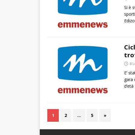
Si è 
sport
Edizo
Cic
tro
8 L
E’ st
gara c
d’età
1
2
…
5
»