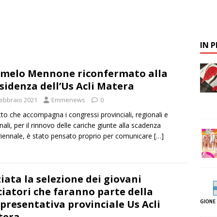
IN 
melo Mennone riconfermato alla
sidenza dell’Us Acli Matera
Febbraio 2021
Emmenews
0
tto che accompagna i congressi provinciali, regionali e
nali, per il rinnovo delle cariche giunte alla scadenza
iennale, è stato pensato proprio per comunicare
[…]
ziata la selezione dei giovani
ciatori che faranno parte della
presentativa provinciale Us Acli
tera