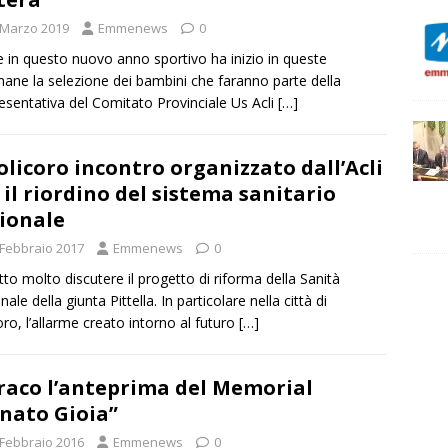
 Marzo 2019
Emmenews
0
 in questo nuovo anno sportivo ha inizio in queste
mane la selezione dei bambini che faranno parte della
esentativa del Comitato Provinciale Us Acli
[…]
olicoro incontro organizzato dall’Acli
 il riordino del sistema sanitario
ionale
 Febbraio 2017
Emmenews
0
tto molto discutere il progetto di riforma della Sanità
ale della giunta Pittella. In particolare nella città di
oro, l’allarme creato intorno al futuro
[…]
raco l’anteprima del Memorial
nato Gioia”
 Febbraio 2016
Emmenews
0