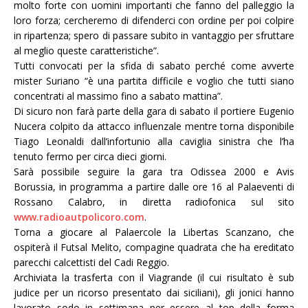
molto forte con uomini importanti che fanno del palleggio la
loro forza; cercheremo di difenderci con ordine per poi colpire
in ripartenza; spero di passare subito in vantaggio per sfruttare
al meglio queste caratteristiche”.
Tutti convocati per la sfida di sabato perché come avverte
mister Suriano “è una partita difficile e voglio che tutti siano
concentrati al massimo fino a sabato mattina”.
Di sicuro non farà parte della gara di sabato il portiere Eugenio
Nucera colpito da attacco influenzale mentre torna disponibile
Tiago Leonaldi dall’infortunio alla caviglia sinistra che l’ha
tenuto fermo per circa dieci giorni.
Sarà possibile seguire la gara tra Odissea 2000 e Avis
Borussia, in programma a partire dalle ore 16 al Palaeventi di
Rossano Calabro, in diretta radiofonica sul sito
www.radioautpolicoro.com
.
Torna a giocare al Palaercole la Libertas Scanzano, che
ospiterà il Futsal Melito, compagine quadrata che ha ereditato
parecchi calcettisti del Cadi Reggio.
Archiviata la trasferta con il Viagrande (il cui risultato è sub
judice per un ricorso presentato dai siciliani), gli jonici hanno
lavorato sodo in settimana per essere al top della forma