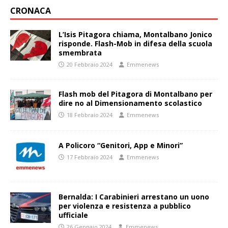
CRONACA
L’Isis Pitagora chiama, Montalbano Jonico
risponde. Flash-Mob in difesa della scuola
smembrata
20 Febbraio 2024
Emmenews
Flash mob del Pitagora di Montalbano per
dire no al Dimensionamento scolastico
18 Febbraio 2024
Emmenews
A Policoro “Genitori, App e Minori”
17 Febbraio 2024
Emmenews
Bernalda: I Carabinieri arrestano un uono
per violenza e resistenza a pubblico
ufficiale
26 Gennaio 2024
Emmenews