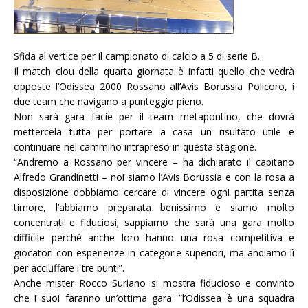
Sfida al vertice per il campionato di calcio a 5 di serie B.
Il match clou della quarta giornata è infatti quello che vedrà
opposte l’Odissea 2000 Rossano all’Avis Borussia Policoro, i
due team che navigano a punteggio pieno.
Non sarà gara facie per il team metapontino, che dovrà
mettercela tutta per portare a casa un risultato utile e
continuare nel cammino intrapreso in questa stagione.
“
Andremo a Rossano per vincere – ha dichiarato il capitano
Alfredo Grandinetti – noi siamo l’Avis Borussia e con la rosa a
disposizione dobbiamo cercare di vincere ogni partita senza
timore, l’abbiamo preparata benissimo e siamo molto
concentrati e fiduciosi; sappiamo che sarà una gara molto
difficile perché anche loro hanno una rosa competitiva e
giocatori con esperienze in categorie superiori, ma andiamo lì
per acciuffare i tre punti”.
Anche mister Rocco Suriano si mostra fiducioso e convinto
che i suoi faranno un’ottima gara: ”l’Odissea è una squadra