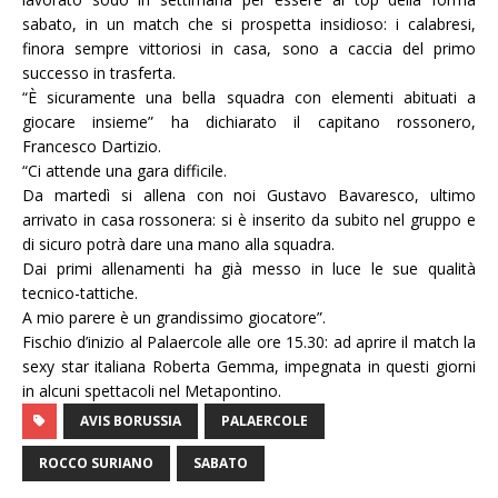
sabato, in un match che si prospetta insidioso: i calabresi,
finora sempre vittoriosi in casa, sono a caccia del primo
successo in trasferta.
“
È sicuramente una bella squadra con elementi abituati a
giocare insieme” ha dichiarato il capitano rossonero,
Francesco Dartizio.
“
Ci attende una gara difficile.
Da martedì si allena con noi Gustavo Bavaresco, ultimo
arrivato in casa rossonera: si è inserito da subito nel gruppo e
di sicuro potrà dare una mano alla squadra.
Dai primi allenamenti ha già messo in luce le sue qualità
tecnico-tattiche.
A mio parere è un grandissimo giocatore”.
Fischio d’inizio al Palaercole alle ore 15.30: ad aprire il match la
sexy star italiana Roberta Gemma, impegnata in questi giorni
in alcuni spettacoli nel Metapontino.
AVIS BORUSSIA
PALAERCOLE
ROCCO SURIANO
SABATO