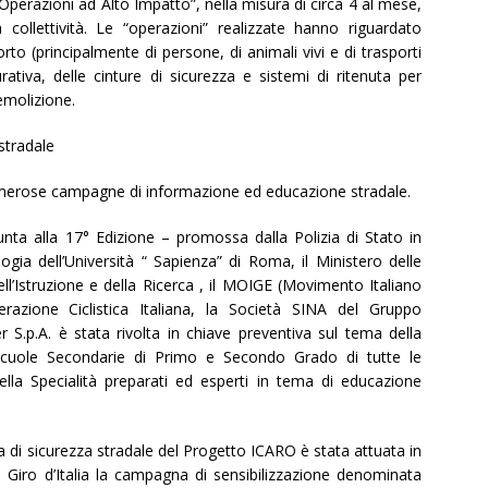
 “Operazioni ad Alto Impatto”, nella misura di circa 4 al mese,
 collettività. Le “operazioni” realizzate hanno riguardato
porto (principalmente di persone, di animali vivi e di trasporti
urativa, delle cinture di sicurezza e sistemi di ritenuta per
demolizione.
stradale
umerose campagne di informazione ed educazione stradale.
nta alla 17° Edizione – promossa dalla Polizia di Stato in
ogia dell’Università “ Sapienza” di Roma, il Ministero delle
dell’Istruzione e della Ricerca , il MOIGE (Movimento Italiano
razione Ciclistica Italiana, la Società SINA del Gruppo
S.p.A. è stata rivolta in chiave preventiva sul tema della
e scuole Secondarie di Primo e Secondo Grado di tutte le
ella Specialità preparati ed esperti in tema di educazione
 di sicurezza stradale del Progetto ICARO è stata attuata in
l Giro d’Italia la campagna di sensibilizzazione denominata