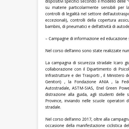
dispositivi specifici secondo il modello delle
su materie particolarmente sensibili per la
controlli di legalità nel settore dell’autotras
eccezionali), controlli della copertura assic
bambini, di pneumatici e dell’attività di auto
– Campagne di informazione ed educazione 
Nel corso dell’anno sono state realizzate n
La campagna di sicurezza stradale Icaro giu
collaborazione con il Dipartimento di Psicol
Infrastrutture e dei Trasporti , il Ministero 
Genitori) , la Fondazione ANIA , la Fede
Autostradale, ASTM-SIAS, Enel Green Power 
distrazione alla guida, agli studenti dell
Province, inviando nelle scuole operatori d
stradale.
Nel corso dell’anno 2017, oltre alla campagna
occasione della manifestazione ciclistica de