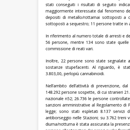
stati conseguiti i risultati di seguito indic
maggiormente interessate dal fenomeno dei 
depositi di metallo/rottamai sottoposti a c
sottoposti a sequestro; 11 persone tratte in 
In riferimento al numero totale di arresti e 
56 persone, mentre 134 sono state quelle den
commissione di reati vari.
Inoltre, 22 persone sono state segnalate al
sostanze stupefacenti. Al riguardo, è st
3.803,00, perlopiù cannabinoidi.
Nell’ambito dell’attività di prevenzione, d
148.292 persone sospette, di cui stranieri 21.61
nazionale n52; 26.736 le persone controllate c
sanzioni amministrative al Regolamento di Pol
legge; sono stati espletati 8.137 servizi di
antiborseggio nelle Stazioni; su 3.762 treni 
diurna/notturna è stata assicurata la presenza