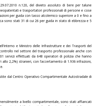
 29.07.2010 n.120, del divieto assoluto di bere per talune
neopatentati e trasportatori professionali di persone e cose
frazioni per guida con tasso alcolemico superiore a 0 e fino a
fisca sono stati 31 di cui 26 per guida in stato di ebbrezza e 5
ll’Interno e Ministro delle Infrastrutture e dei Trasporti del
di controllo nel settore del trasporto professionale anche con
101 servizi effettuati da 648 operatori di polizia che hanno
ri allo 2,2%) stranieri, con l’accertamento di 1.936 infrazioni,
te.
stite dal Centro Operativo Compartimentale Autostradale di
mensilmente a livello compartimentale, sono stati affiancati