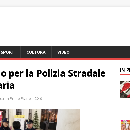
SPORT
CULTURA
VIDEO
no per la Polizia Stradale
IN 
aria
ca
,
In Primo Piano
0