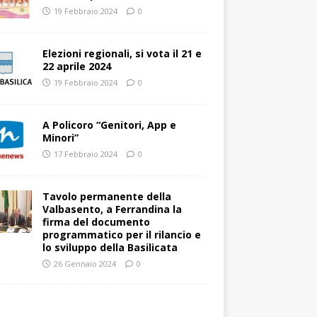
19 Febbraio 2024
0
Elezioni regionali, si vota il 21 e
22 aprile 2024
19 Febbraio 2024
0
A Policoro “Genitori, App e
Minori”
17 Febbraio 2024
0
Tavolo permanente della
Valbasento, a Ferrandina la
firma del documento
programmatico per il rilancio e
lo sviluppo della Basilicata
26 Gennaio 2024
0