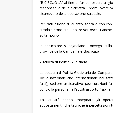
“BICISCUOLA” al fine di far conoscere ai giova
responsabile della bicicletta , promuovere val
sicurezza e della educazione stradale.
Per l’attuazione di quanto sopra e con l’obie
stradale sono stati inoltre sottoscritti anche a
su territorio.
In particolare si segnalano Convegni sulla
province della Campania e Basilicata
– Attività di Polizia Giudiziaria
La squadra di Polizia Giudiziaria del Comparti
livello nazionale che internazionale nei setto
falsi), settore assicurativo (assicurazioni f
contro la persona nell’autotrasporto (rapine, 
Tali attività hanno impegnato gli operat
appostamenti) che tecniche (intercettazioni te