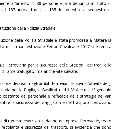
te all’arresto di 88 persone e alla denuncia in stato di
ro di 137 autovetture e di 135 documenti e al sequestro di
ituzione della Polizia Stradale.
ituzione della Polizia Stradale è stata promossa a Matera la
ito della manifestazione Ferrari-Cavalcade 2017 si è tenuta
 Ferroviaria per la sicurezza delle Stazioni, dei treni e la
ri di rame trafugato, ma anche vite salvate.
ne dei reati negli ambiti ferroviari, relativi all’attività degli
iaria per la Puglia, la Basilicata ed il Molise dal 1° gennaio
ostante del personale e l’efficacia della strategia nei vari
ntire la sicurezza dei viaggiatori e del trasporto ferroviario
avi di rame in esercizio in danno di Imprese ferroviarie, reato
regolarità e sicurezza dei trasporti, si evidenzia che sono