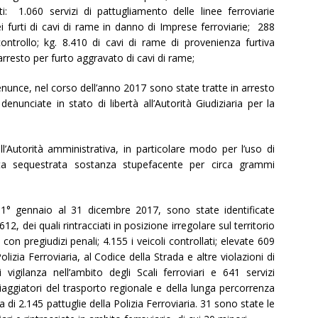
ati: 1.060 servizi di pattugliamento delle linee ferroviarie
furti di cavi di rame in danno di Imprese ferroviarie; 288
ontrollo; kg. 8.410 di cavi di rame di provenienza furtiva
arresto per furto aggravato di cavi di rame;
denunce, nel corso dell’anno 2017 sono state tratte in arresto
unciate in stato di libertà all’Autorità Giudiziaria per la
l’Autorità amministrativa, in particolare modo per l’uso di
ata sequestrata sostanza stupefacente per circa grammi
al 1° gennaio al 31 dicembre 2017, sono state identificate
2, dei quali rintracciati in posizione irregolare sul territorio
on pregiudizi penali; 4.155 i veicoli controllati; elevate 609
izia Ferroviaria, al Codice della Strada e altre violazioni di
 vigilanza nell’ambito degli Scali ferroviari e 641 servizi
viaggiatori del trasporto regionale e della lunga percorrenza
 di 2.145 pattuglie della Polizia Ferroviaria. 31 sono state le