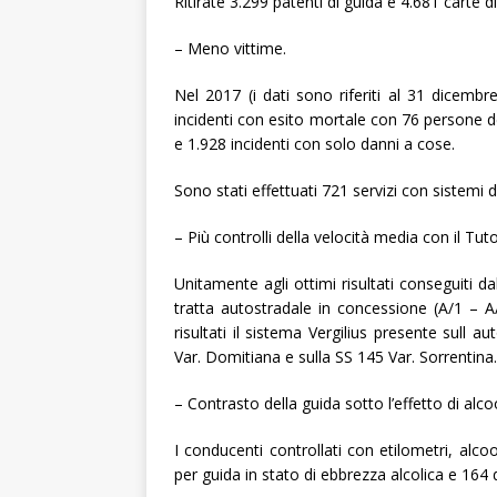
Ritirate 3.299 patenti di guida e 4.681 carte 
– Meno vittime.
Nel 2017 (i dati sono riferiti al 31 dicembre)
incidenti con esito mortale con 76 persone de
e 1.928 incidenti con solo danni a cose.
Sono stati effettuati 721 servizi con sistemi di
– Più controlli della velocità media con il Tutor
Unitamente agli ottimi risultati conseguiti da
tratta autostradale in concessione (A/1 – 
risultati il sistema Vergilius presente sull 
Var. Domitiana e sulla SS 145 Var. Sorrentina.
– Contrasto della guida sotto l’effetto di alc
I conducenti controllati con etilometri, alco
per guida in stato di ebbrezza alcolica e 164 