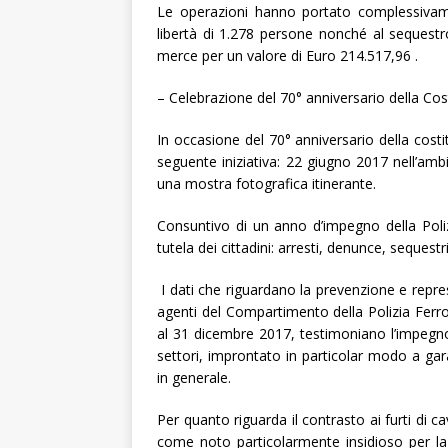
Le operazioni hanno portato complessivamen
libertà di 1.278 persone nonché al sequest
merce per un valore di Euro 214.517,96 .
– Celebrazione del 70° anniversario della Cost
In occasione del 70° anniversario della cost
seguente iniziativa: 22 giugno 2017 nell’amb
una mostra fotografica itinerante.
Consuntivo di un anno d’impegno della Polizia
tutela dei cittadini: arresti, denunce, sequest
I dati che riguardano la prevenzione e repressio
agenti del Compartimento della Polizia Ferrov
al 31 dicembre 2017, testimoniano l’impegno c
settori, improntato in particolar modo a gara
in generale.
Per quanto riguarda il contrasto ai furti di c
come noto particolarmente insidioso per la 