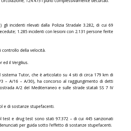
di circolazione; 124.475 i punti complessivamente decurtati.
 gli incidenti rilevati dalla Polizia Stradale 3.282, di cui 69
cedute; 1.285 incidenti con lesioni con 2.131 persone ferite
 controllo della velocità.
 ed il Vergilius.
l sistema Tutor, che è articolato su 4 siti di circa 179 km di
A/3 – A/16 – A/30), ha concorso al raggiungimento di detti
autostrada A/2 del Mediterraneo e sulle strade statali SS 7 IV
ool e di sostanze stupefacenti.
ol test e drug test sono stati 97.372 – di cui 445 sanzionati
denunciati per guida sotto l’effetto di sostanze stupefacenti.