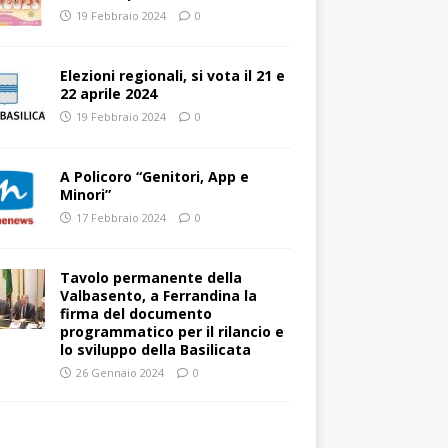
19 Febbraio 2024
0
Elezioni regionali, si vota il 21 e
22 aprile 2024
19 Febbraio 2024
0
A Policoro “Genitori, App e
Minori”
17 Febbraio 2024
0
Tavolo permanente della
Valbasento, a Ferrandina la
firma del documento
programmatico per il rilancio e
lo sviluppo della Basilicata
26 Gennaio 2024
0