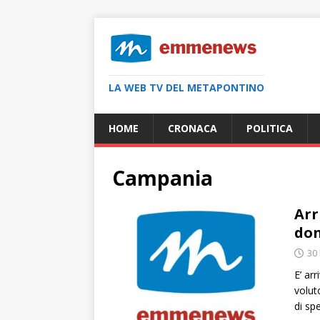
LA WEB TV DEL METAPONTINO
HOME
CRONACA
POLITICA
Campania
Arr
don
30
E’ ar
volut
di sp