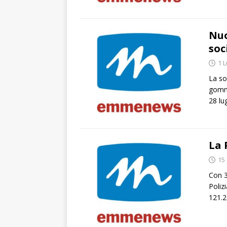
Nuo
soc
1 L
La so
gomma
28 lu
La 
15
Con 3
Poliz
121.2