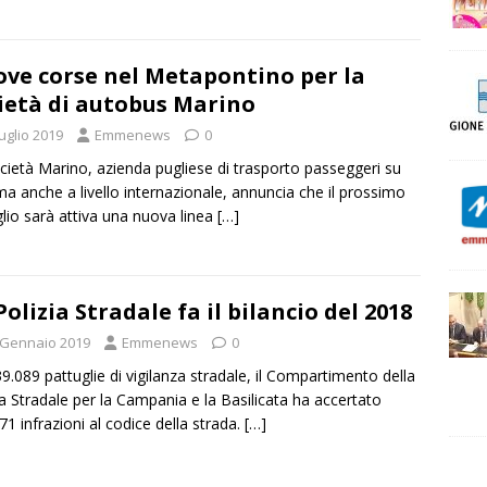
ve corse nel Metapontino per la
ietà di autobus Marino
uglio 2019
Emmenews
0
cietà Marino, azienda pugliese di trasporto passeggeri su
 anche a livello internazionale, annuncia che il prossimo
glio sarà attiva una nuova linea
[…]
Polizia Stradale fa il bilancio del 2018
 Gennaio 2019
Emmenews
0
9.089 pattuglie di vigilanza stradale, il Compartimento della
ia Stradale per la Campania e la Basilicata ha accertato
71 infrazioni al codice della strada.
[…]