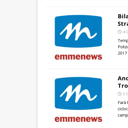
Bil
Str
4 
Tempo
Poliz
2017 
Anc
Tro
5 
Farà 
cicloc
campe