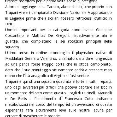
tiratore mortifero per la prima volta sceso di categoria.
A loro si aggiunge Luca Tardito, ala anche lui, che proprio con
Trapani vinse il campionato Divisione Nazionale A approdando
in Legadue prima che i siciliani fossero retrocessi d’ufficio in
DNC.
Uomini importanti per la categoria sono invece Giuseppe
Costantino e Mathias De Gregori, rispettivamente ala e
guardia, che completano le sei rotazioni principali della
squadra.
Ultimo arrivo in ordine cronologico il playmaker nativo di
Maddaloni Gennaro Valentino, chiamato sia a dare lunghezza
ad una panca forse troppo corta che in ottica campionato,
dato che il suo minutaggio sicuramente andrà a crescere man
mano che l’età anagrafica di Virgilio si farà sentire.
Trapani è quindi una squadra quadrata e forte in tutti i reparti,
uno degli avversari più difficili che poteva capitare alla Bbc in
un momento delicato come questo: i tagli di Cucinelli, Marinelli
e De Bellis e l’inserimento di Francesco Cota andranno
metabolizzati nel corso del tempo ed un avversario di questa
esperienza farà sicuramente leva sulle nostre lacune per
cercare di mascherare le proprie.