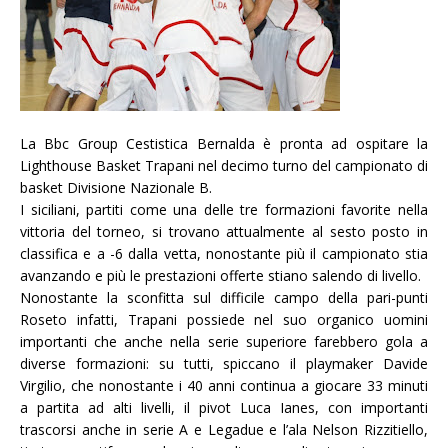
La Bbc Group Cestistica Bernalda è pronta ad ospitare la
Lighthouse Basket Trapani nel decimo turno del campionato di
basket Divisione Nazionale B.
I siciliani, partiti come una delle tre formazioni favorite nella
vittoria del torneo, si trovano attualmente al sesto posto in
classifica e a -6 dalla vetta, nonostante più il campionato stia
avanzando e più le prestazioni offerte stiano salendo di livello.
Nonostante la sconfitta sul difficile campo della pari-punti
Roseto infatti, Trapani possiede nel suo organico uomini
importanti che anche nella serie superiore farebbero gola a
diverse formazioni: su tutti, spiccano il playmaker Davide
Virgilio, che nonostante i 40 anni continua a giocare 33 minuti
a partita ad alti livelli, il pivot Luca Ianes, con importanti
trascorsi anche in serie A e Legadue e l’ala Nelson Rizzitiello,