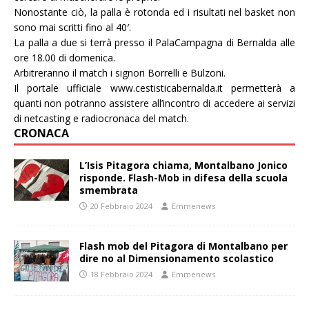
Nonostante ciò, la palla è rotonda ed i risultati nel basket non
sono mai scritti fino al 40′.
La palla a due si terrà presso il PalaCampagna di Bernalda alle
ore 18.00 di domenica.
Arbitreranno il match i signori Borrelli e Bulzoni.
Il portale ufficiale www.cestisticabernalda.it permetterà a
quanti non potranno assistere all’incontro di accedere ai servizi
di netcasting e radiocronaca del match.
CRONACA
L’Isis Pitagora chiama, Montalbano Jonico
risponde. Flash-Mob in difesa della scuola
smembrata
20 Febbraio 2024
Emmenews
Flash mob del Pitagora di Montalbano per
dire no al Dimensionamento scolastico
18 Febbraio 2024
Emmenews