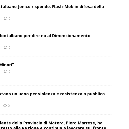
talbano Jonico risponde. Flash-Mob in difesa della
s
0
 Montalbano per dire no al Dimensionamento
s
0
Minori”
s
0
estano un uono per violenza e resistenza a pubblico
0
sidente della Provincia di Matera, Piero Marrese, ha
getto alla Regione e continua a lavorare sul fronte