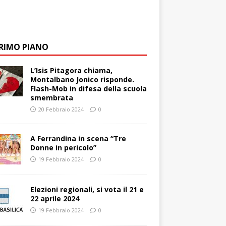
PRIMO PIANO
L’Isis Pitagora chiama,
Montalbano Jonico risponde.
Flash-Mob in difesa della scuola
smembrata
20 Febbraio 2024
0
A Ferrandina in scena “Tre
Donne in pericolo”
19 Febbraio 2024
0
Elezioni regionali, si vota il 21 e
22 aprile 2024
19 Febbraio 2024
0