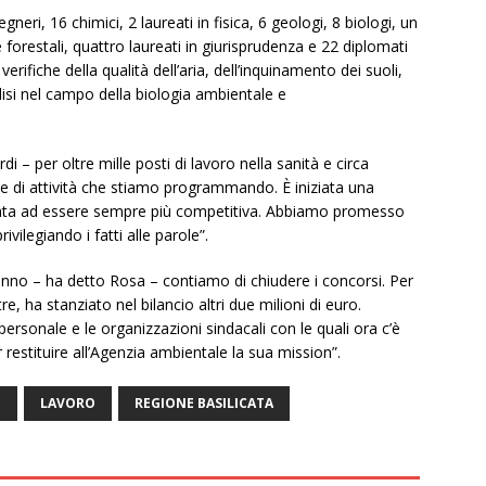
eri, 16 chimici, 2 laureati in fisica, 6 geologi, 8 biologi, un
 forestali, quattro laureati in giurisprudenza e 22 diplomati
erifiche della qualità dell’aria, dell’inquinamento dei suoli,
nalisi nel campo della biologia ambientale e
i – per oltre mille posti di lavoro nella sanità e circa
e di attività che stiamo programmando. È iniziata una
icata ad essere sempre più competitiva. Abbiamo promesso
vilegiando i fatti alle parole”.
anno – ha detto Rosa – contiamo di chiudere i concorsi. Per
tre, ha stanziato nel bilancio altri due milioni di euro.
ersonale e le organizzazioni sindacali con le quali ora c’è
restituire all’Agenzia ambientale la sua mission”.
I
LAVORO
REGIONE BASILICATA