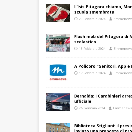
L’Isis Pitagora chiama, Mon
scuola smembrata
20 Febbraio 2024
Emmenew
Flash mob del Pitagora di
scolastico
18 Febbraio 2024
Emmenew
A Policoro “Genitori, App e 
17 Febbraio 2024
Emmenew
Bernalda: I Carabinieri arr
ufficiale
26 Gennaio 2024
Emmenews
Biblioteca Stigliani: il pre
inviato una proposta di pro