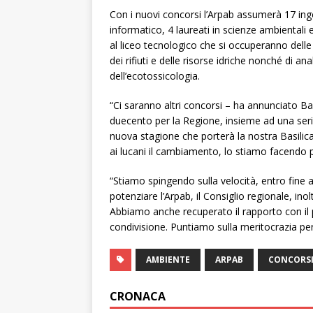
Con i nuovi concorsi l’Arpab assumerà 17 ingegn
informatico, 4 laureati in scienze ambientali e
al liceo tecnologico che si occuperanno delle v
dei rifiuti e delle risorse idriche nonché di a
dell’ecotossicologia.
“Ci saranno altri concorsi – ha annunciato Bard
duecento per la Regione, insieme ad una seri
nuova stagione che porterà la nostra Basil
ai lucani il cambiamento, lo stiamo facendo pri
“Stiamo spingendo sulla velocità, entro fine 
potenziare l’Arpab, il Consiglio regionale, inol
Abbiamo anche recuperato il rapporto con il p
condivisione. Puntiamo sulla meritocrazia per 
AMBIENTE
ARPAB
CONCORS
CRONACA