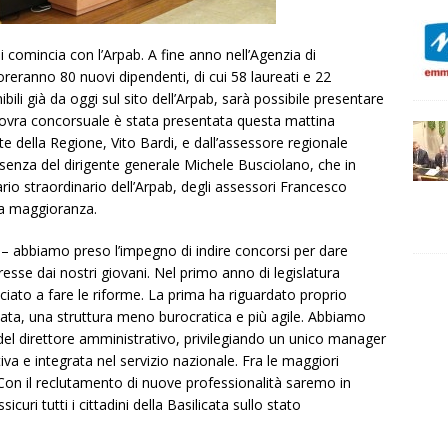
Si comincia con l’Arpab. A fine anno nell’Agenzia di
oreranno 80 nuovi dipendenti, di cui 58 laureati e 22
bili già da oggi sul sito dell’Arpab, sarà possibile presentare
vra concorsuale è stata presentata questa mattina
 della Regione, Vito Bardi, e dall’assessore regionale
esenza del dirigente generale Michele Busciolano, che in
rio straordinario dell’Arpab, degli assessori Francesco
lla maggioranza.
 – abbiamo preso l’impegno di indire concorsi per dare
resse dai nostri giovani. Nel primo anno di legislatura
iato a fare le riforme. La prima ha riguardato proprio
tata, una struttura meno burocratica e più agile. Abbiamo
 del direttore amministrativo, privilegiando un unico manager
iva e integrata nel servizio nazionale. Fra le maggiori
. Con il reclutamento di nuove professionalità saremo in
curi tutti i cittadini della Basilicata sullo stato