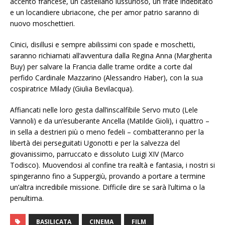
accento francese, un castellano lussurioso, un frate indebitato
e un locandiere ubriacone, che per amor patrio saranno di
nuovo moschettieri.
Cinici, disillusi e sempre abilissimi con spade e moschetti,
saranno richiamati all’avventura dalla Regina Anna (Margherita
Buy) per salvare la Francia dalle trame ordite a corte dal
perfido Cardinale Mazzarino (Alessandro Haber), con la sua
cospiratrice Milady (Giulia Bevilacqua).
Affiancati nelle loro gesta dall’inscalfibile Servo muto (Lele
Vannoli) e da un’esuberante Ancella (Matilde Gioli), i quattro –
in sella a destrieri più o meno fedeli – combatteranno per la
libertà dei perseguitati Ugonotti e per la salvezza del
giovanissimo, parruccato e dissoluto Luigi XIV (Marco
Todisco). Muovendosi al confine tra realtà e fantasia, i nostri si
spingeranno fino a Suppergiù, provando a portare a termine
un’altra incredibile missione. Difficile dire se sarà l’ultima o la
penultima.
BASILICATA
CINEMA
FILM