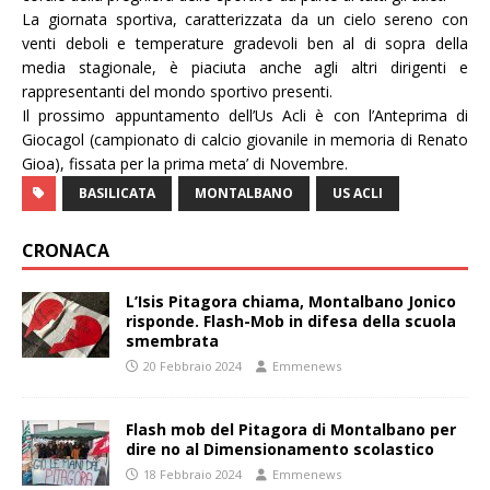
La giornata sportiva, caratterizzata da un cielo sereno con
venti deboli e temperature gradevoli ben al di sopra della
media stagionale, è piaciuta anche agli altri dirigenti e
rappresentanti del mondo sportivo presenti.
Il prossimo appuntamento dell’Us Acli è con l’Anteprima di
Giocagol (campionato di calcio giovanile in memoria di Renato
Gioa), fissata per la prima meta’ di Novembre.
BASILICATA
MONTALBANO
US ACLI
CRONACA
L’Isis Pitagora chiama, Montalbano Jonico
risponde. Flash-Mob in difesa della scuola
smembrata
20 Febbraio 2024
Emmenews
Flash mob del Pitagora di Montalbano per
dire no al Dimensionamento scolastico
18 Febbraio 2024
Emmenews