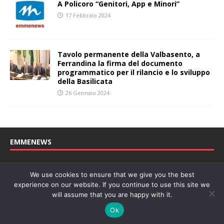
A Policoro “Genitori, App e Minori”
17 Febbraio 2024
Tavolo permanente della Valbasento, a
Ferrandina la firma del documento
programmatico per il rilancio e lo sviluppo
della Basilicata
26 Gennaio 2024
EMMENEWS
Testata registrata al Tribunale di Matera, reg. n. 04/2011 del
We use cookies to ensure that we give you the best
27/04/2011. Direttore Responsabile: Concetta Monzo, Editore: Deah
experience on our website. If you continue to use this site we
soc. coop. P. Iva: 01219430772
will assume that you are happy with it.
Website powered by
Welan
, un marchio di
WeNetwork SRL
Ok