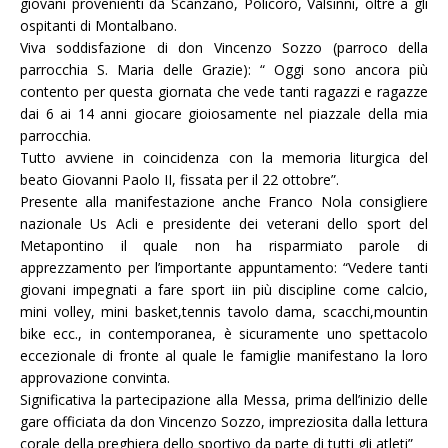
giovani provenienti da Scanzano, Policoro, Valsinni, oltre a gli
ospitanti di Montalbano.
Viva soddisfazione di don Vincenzo Sozzo (parroco della
parrocchia S. Maria delle Grazie): “ Oggi sono ancora più
contento per questa giornata che vede tanti ragazzi e ragazze
dai 6 ai 14 anni giocare gioiosamente nel piazzale della mia
parrocchia.
Tutto avviene in coincidenza con la memoria liturgica del
beato Giovanni Paolo II, fissata per il 22 ottobre”.
Presente alla manifestazione anche Franco Nola consigliere
nazionale Us Acli e presidente dei veterani dello sport del
Metapontino il quale non ha risparmiato parole di
apprezzamento per l’importante appuntamento: “Vedere tanti
giovani impegnati a fare sport iin più discipline come calcio,
mini volley, mini basket,tennis tavolo dama, scacchi,mountin
bike ecc., in contemporanea, è sicuramente uno spettacolo
eccezionale di fronte al quale le famiglie manifestano la loro
approvazione convinta.
Significativa la partecipazione alla Messa, prima dell’inizio delle
gare officiata da don Vincenzo Sozzo, impreziosita dalla lettura
corale della preghiera dello sportivo da parte di tutti gli atleti”