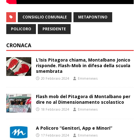
CONSIGLIO COMUNALE
METAPONTINO
POLICORO
PRESIDENTE
CRONACA
L’Isis Pitagora chiama, Montalbano Jonico
risponde. Flash-Mob in difesa della scuola
smembrata
20 Febbraio 2024
Emmenews
Flash mob del Pitagora di Montalbano per
dire no al Dimensionamento scolastico
18 Febbraio 2024
Emmenews
A Policoro “Genitori, App e Minori”
17 Febbraio 2024
Emmenews