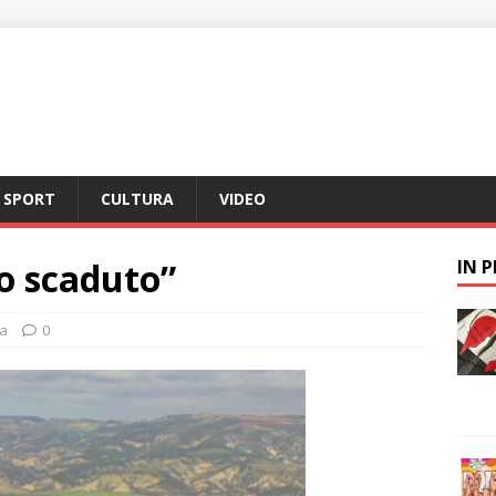
SPORT
CULTURA
VIDEO
o scaduto”
IN 
a
0