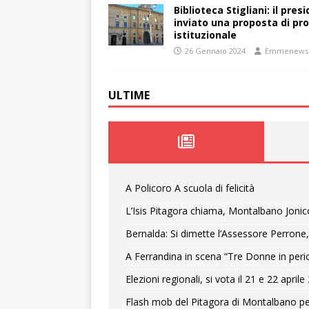
Biblioteca Stigliani: il pre
inviato una proposta di pro
istituzionale
26 Gennaio 2024
Emmenews
ULTIME
A Policoro A scuola di felicità
L’Isis Pitagora chiama, Montalbano Jonic
Bernalda: Si dimette l’Assessore Perrone,
A Ferrandina in scena “Tre Donne in peri
Elezioni regionali, si vota il 21 e 22 april
Flash mob del Pitagora di Montalbano pe