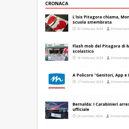
CRONACA
L’Isis Pitagora chiama, Mon
scuola smembrata
20 Febbraio 2024
Emmenew
Flash mob del Pitagora di
scolastico
18 Febbraio 2024
Emmenew
A Policoro “Genitori, App e 
17 Febbraio 2024
Emmenew
Bernalda: I Carabinieri arr
ufficiale
26 Gennaio 2024
Emmenews