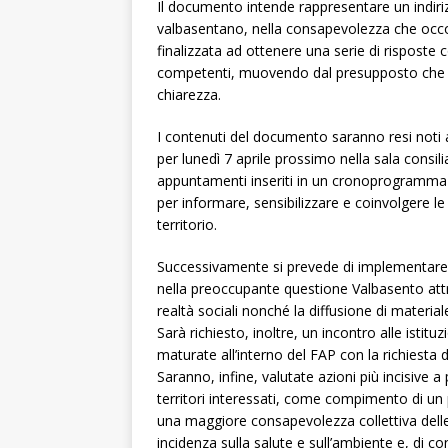
Il documento intende rappresentare un indirizz
valbasentano, nella consapevolezza che occor
finalizzata ad ottenere una serie di risposte 
competenti, muovendo dal presupposto che 
chiarezza.
I contenuti del documento saranno resi noti 
per lunedì 7 aprile prossimo nella sala consilia
appuntamenti inseriti in un cronoprogramma d
per informare, sensibilizzare e coinvolgere le 
territorio.
Successivamente si prevede di implementare
nella preoccupante questione Valbasento attrav
realtà sociali nonché la diffusione di material
Sarà richiesto, inoltre, un incontro alle istitu
maturate all’interno del FAP con la richiesta 
Saranno, infine, valutate azioni più incisive
territori interessati, come compimento di un
una maggiore consapevolezza collettiva delle 
incidenza sulla salute e sull’ambiente e, di c