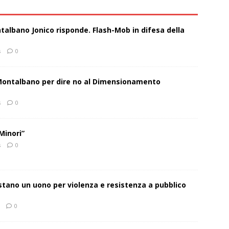
talbano Jonico risponde. Flash-Mob in difesa della
s
0
 Montalbano per dire no al Dimensionamento
s
0
Minori”
s
0
estano un uono per violenza e resistenza a pubblico
0