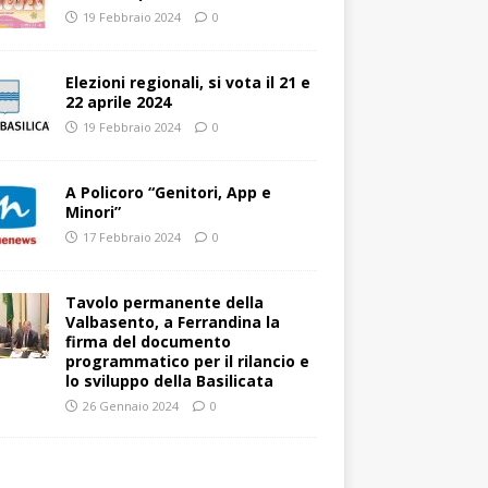
19 Febbraio 2024
0
Elezioni regionali, si vota il 21 e
22 aprile 2024
19 Febbraio 2024
0
A Policoro “Genitori, App e
Minori”
17 Febbraio 2024
0
Tavolo permanente della
Valbasento, a Ferrandina la
firma del documento
programmatico per il rilancio e
lo sviluppo della Basilicata
26 Gennaio 2024
0