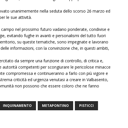
provato unanimemente nella seduta dello scorso 26 marzo ed
r le sue attività.
e in campo nel prossimo futuro vadano ponderate, condivise e
e, evitando fughe in avanti e personalismi del tutto fuori
 territorio, su queste tematiche, sono impegnate e lavorano
a delle informazioni, con la convinzione che, in questi ambiti,
rcitato da sempre una funzione di controllo, di critica e,
le autorità competenti per scongiurare le pericolose minacce
ente compromessa e continueranno a farlo con più vigore e
strema criticità ed urgenza venutasi a creare in Valbasento,
a comunità non possono che essere coloro che ne fanno
INQUINAMENTO
METAPONTINO
PISTICCI