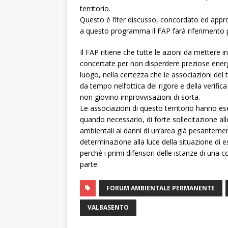
territorio.
Questo è l’iter discusso, concordato ed ap
a questo programma il FAP farà riferimento pe
Il FAP ritiene che tutte le azioni da metter
concertate per non disperdere preziose energi
luogo, nella certezza che le associazioni del
da tempo nell’ottica del rigore e della verific
non giovino improvvisazioni di sorta.
Le associazioni di questo territorio hanno ese
quando necessario, di forte sollecitazione al
ambientali ai danni di un’area già pesantem
determinazione alla luce della situazione di e
perché i primi difensori delle istanze di un
parte.
FORUM AMBIENTALE PERMANENTE
VALBASENTO