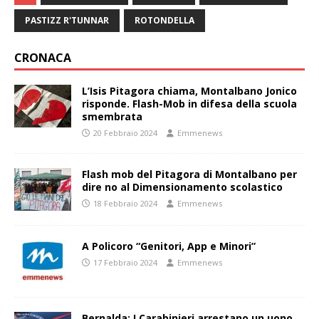
PASTIZZ R'TUNNAR
ROTONDELLA
CRONACA
L’Isis Pitagora chiama, Montalbano Jonico
risponde. Flash-Mob in difesa della scuola
smembrata
20 Febbraio 2024
Emmenews
Flash mob del Pitagora di Montalbano per
dire no al Dimensionamento scolastico
18 Febbraio 2024
Emmenews
A Policoro “Genitori, App e Minori”
17 Febbraio 2024
Emmenews
Bernalda: I Carabinieri arrestano un uono