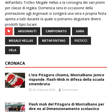
dell’ambito Trofeo Megale Hellas e la consegna dei vari premi
per classe di regata. Domenica sera in occasione della
premiazione agli Argonauti si svolgerà una vera e propria festa
aperta a tutti durante la quale si potranno degustare diversi
prodotti tipici lucani.
ARGONAUTI
CAMPIONATO
GARA
MEGALE HELLAS
METAPONTINO
PISTICCI
VELA
CRONACA
L’Isis Pitagora chiama, Montalbano Jonico
risponde. Flash-Mob in difesa della scuola
smembrata
20 Febbraio 2024
Emmenews
Flash mob del Pitagora di Montalbano per
dire no al Dimensionamento scolastico