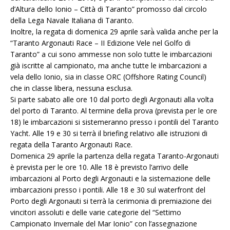
d’Altura dello Ionio – Città di Taranto” promosso dal circolo
della Lega Navale Italiana di Taranto.
Inoltre, la regata di domenica 29 aprile sarà̀ valida anche per la
“Taranto Argonauti Race – II Edizione Vele nel Golfo di
Taranto” a cui sono ammesse non solo tutte le imbarcazioni
già iscritte al campionato, ma anche tutte le imbarcazioni a
vela dello Ionio, sia in classe ORC (Offshore Rating Council)
che in classe libera, nessuna esclusa.
Si parte sabato alle ore 10 dal porto degli Argonauti alla volta
del porto di Taranto. Al termine della prova (prevista per le ore
18) le imbarcazioni si sistemeranno presso i pontili del Taranto
Yacht. Alle 19 e 30 si terrà il briefing relativo alle istruzioni di
regata della Taranto Argonauti Race.
Domenica 29 aprile la partenza della regata Taranto-Argonauti
è prevista per le ore 10. Alle 18 è previsto l’arrivo delle
imbarcazioni al Porto degli Argonauti e la sistemazione delle
imbarcazioni presso i pontili. Alle 18 e 30 sul waterfront del
Porto degli Argonauti si terrà la cerimonia di premiazione dei
vincitori assoluti e delle varie categorie del “Settimo
Campionato Invernale del Mar Ionio” con l’assegnazione