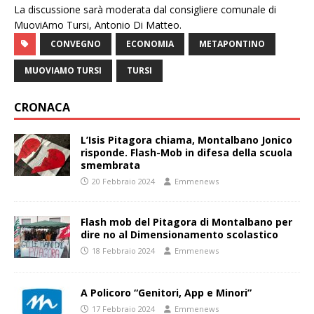
La discussione sarà moderata dal consigliere comunale di
MuoviAmo Tursi, Antonio Di Matteo.
CONVEGNO
ECONOMIA
METAPONTINO
MUOVIAMO TURSI
TURSI
CRONACA
L’Isis Pitagora chiama, Montalbano Jonico
risponde. Flash-Mob in difesa della scuola
smembrata
20 Febbraio 2024
Emmenews
Flash mob del Pitagora di Montalbano per
dire no al Dimensionamento scolastico
18 Febbraio 2024
Emmenews
A Policoro “Genitori, App e Minori”
17 Febbraio 2024
Emmenews