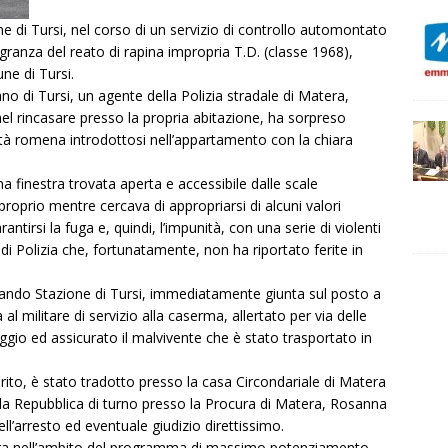
 di Tursi, nel corso di un servizio di controllo automontato
lagranza del reato di rapina impropria T.D. (classe 1968),
ne di Tursi.
ano di Tursi, un agente della Polizia stradale di Matera,
 nel rincasare presso la propria abitazione, ha sorpreso
ità romena introdottosi nell’appartamento con la chiara
na finestra trovata aperta e accessibile dalle scale
roprio mentre cercava di appropriarsi di alcuni valori
rantirsi la fuga e, quindi, l’impunità, con una serie di violenti
di Polizia che, fortunatamente, non ha riportato ferite in
mando Stazione di Tursi, immediatamente giunta sul posto a
al militare di servizio alla caserma, allertato per via delle
ggio ed assicurato il malvivente che è stato trasportato in
 rito, è stato tradotto presso la casa Circondariale di Matera
lla Repubblica di turno presso la Procura di Matera, Rosanna
ell’arresto ed eventuale giudizio direttissimo.
ntra nell’ambito del programma di massimo potenziamento