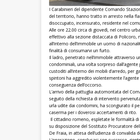
I Carabinieri del dipendente Comando Stazione
del territorio, hanno tratto in arresto nella f
disoccupato, incensurato, residente nel comu
Alle ore 22.00 circa di giovedì, nel centro urb
effettivo alla sezione distaccata di Policoro,
all’interno dell’immobile un uomo di nazional
finalità di consumarvi un furto.
Il ladro, penetrato nell’immobile attraverso u
condominiali, una volta sorpreso dall’agente p
custoditi all’interno dei mobili d’arredo, per ga
spintoni ha aggredito violentemente l’agente 
conseguenza dell’occorso.
L’arrivo della pattuglia automontata del Co
seguito della richiesta di intervento pervenuta 
urla udite dai condomini, ha scongiurato il pe
caserma per i doverosi accertamenti di rito.
Il cittadino romeno, espletate le formalità di
su disposizione del Sostituto Procuratore de
De Fraia, in attesa dell’udienza di convalida d
L’operazione, conclusasi con successo, rie