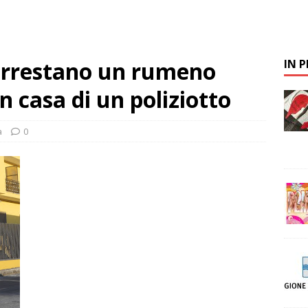
 arrestano un rumeno
IN 
n casa di un poliziotto
a
0