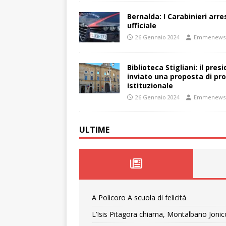
Bernalda: I Carabinieri arr
ufficiale
26 Gennaio 2024
Emmenews
Biblioteca Stigliani: il pre
inviato una proposta di pro
istituzionale
26 Gennaio 2024
Emmenews
ULTIME
A Policoro A scuola di felicità
L’Isis Pitagora chiama, Montalbano Jonic