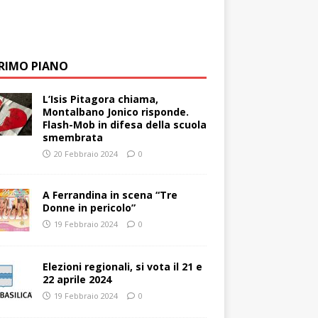
PRIMO PIANO
L’Isis Pitagora chiama,
Montalbano Jonico risponde.
Flash-Mob in difesa della scuola
smembrata
20 Febbraio 2024
0
A Ferrandina in scena “Tre
Donne in pericolo”
19 Febbraio 2024
0
Elezioni regionali, si vota il 21 e
22 aprile 2024
19 Febbraio 2024
0