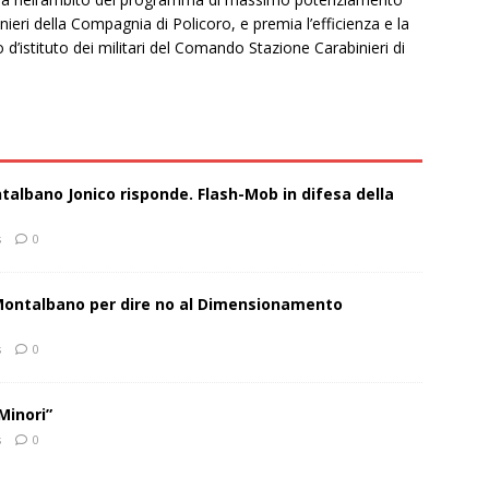
inieri della Compagnia di Policoro, e premia l’efficienza e la
d’istituto dei militari del Comando Stazione Carabinieri di
talbano Jonico risponde. Flash-Mob in difesa della
s
0
 Montalbano per dire no al Dimensionamento
s
0
Minori”
s
0