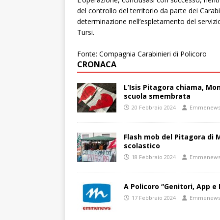
del controllo del territorio da parte dei Carab
determinazione nell’espletamento del servizio 
Tursi.
Fonte: Compagnia Carabinieri di Policoro
CRONACA
L’Isis Pitagora chiama, Mon
scuola smembrata
20 Febbraio 2024
Emmenew
Flash mob del Pitagora di
scolastico
18 Febbraio 2024
Emmenew
A Policoro “Genitori, App e 
17 Febbraio 2024
Emmenew