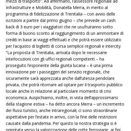
mezzi di trasporto”. Ad affermarlo, l’assessore regionale ad
Infrastrutture e Mobilità, Donatella Merra, in merito al
programma di fidelizzazione di Trenitalia – con avvio delle
iscrizioni a partire dal primo giugno – che prevede un cash
back di 3 euro per i viaggiatori che ne usufruiranno sotto
forma di buono sconto al raggiungimento di un ammontare di
crediti in base ai viaggi effettuati e che potrà essere utilizzato
per l’acquisto di biglietti di corsa semplice regionali e intercity.
“La proposta di Trenitalia, arrivata dopo le necessarie
interlocuzioni con gli uffici regionali competenti – ha
proseguito l’esponente della giunta lucana – è una prima
innovazione per i passeggeri del servizio regionale, che
sicuramente sarà apprezzata anche dall’utenza pendolare
privata, che potrà ritornare ad optare per il trasporto pubblico
locale anche in relazione al particolare momento di crisi
economica. Auspichiamo, inoltre, in vista dell’approssimarsi
della stagione estiva – ha detto ancora Merra – un incremento
dei flussi turistici, anche intraregionali; ci sono straordinarie
aspettative per l’estate in arrivo, con la fine delle restrizioni
causate dalla pandemia. Per questo la nostra strategia si è
orientata verso la valorizzazione delle rotte ferroviarie, ai fini