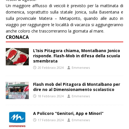
Un maggiore afflusso di veicoli è previsto per la mattinata di
domenica, soprattutto sulla statale Jonica, sulla Basentana e
sulla provinciale Matera – Metaponto, quando alle auto in
viaggio per raggiungere le località di vacanza si aggiungeranno
anche coloro che trascorreranno la giornata al mare.
CRONACA
L’Isis Pitagora chiama, Montalbano Jonico
risponde. Flash-Mob in difesa della scuola
smembrata
20 Febbraio 2024
Emmenews
Flash mob del Pitagora di Montalbano per
dire no al Dimensionamento scolastico
18 Febbraio 2024
Emmenews
A Policoro “Genitori, App e Minori”
17 Febbraio 2024
Emmenews